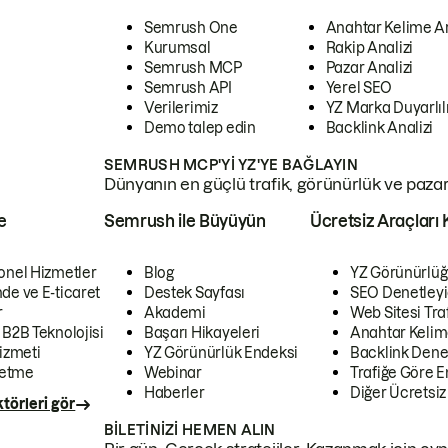
Semrush One
Anahtar Kelime A
Kurumsal
Rakip Analizi
Semrush MCP
Pazar Analizi
Semrush API
Yerel SEO
Verilerimiz
YZ Marka Duyarlılı
Demo talep edin
Backlink Analizi
SEMRUSH MCP'YI YZ'YE BAĞLAYIN
Dünyanın en güçlü trafik, görünürlük ve pazar v
e
Semrush ile Büyüyün
Ücretsiz Araçları 
onel Hizmetler
Blog
YZ Görünürlüğ
de ve E-ticaret
Destek Sayfası
SEO Denetleyi
r
Akademi
Web Sitesi Traf
 B2B Teknolojisi
Başarı Hikayeleri
Anahtar Kelim
izmeti
YZ Görünürlük Endeksi
Backlink Denet
letme
Webinar
Trafiğe Göre En
Haberler
Diğer Ücretsiz
törleri gör
BILETINIZI HEMEN ALIN