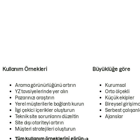
Kullanım Örnekleri
Büyüklüğe göre
Arama görünürlüğünü artırın
Kurumsal
YZ tavsiyelerinde yer alın
Orta ölçekli
Pazarınızı araştırın
Küçük ekipler
Yerel müşterilerle bağlantı kurun
Bireysel girişimc
İlgi çekici içerikler oluşturun
Serbest çalışanl
Teknik site sorunlarını düzeltin
Ajanslar
Site dışı otoriteyi artırın
Müşteri stratejileri oluşturun
Tüm kullanım örneklerini görün