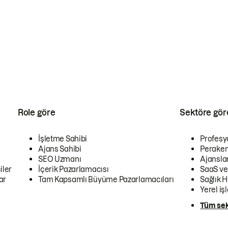
Role göre
Sektöre gör
İşletme Sahibi
Profesy
Ajans Sahibi
Peraken
SEO Uzmanı
Ajansla
iler
İçerik Pazarlamacısı
SaaS ve
ar
Tam Kapsamlı Büyüme Pazarlamacıları
Sağlık H
Yerel iş
Tüm sek