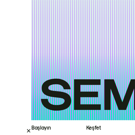
Başlayın
Keşfet