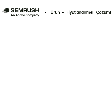
Ürün
Fiyatlandırma
Çözüml