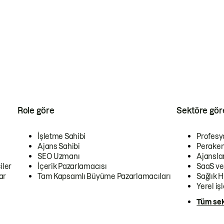
Role göre
Sektöre gör
İşletme Sahibi
Profesy
Ajans Sahibi
Peraken
SEO Uzmanı
Ajansla
iler
İçerik Pazarlamacısı
SaaS ve
ar
Tam Kapsamlı Büyüme Pazarlamacıları
Sağlık H
Yerel iş
Tüm sek