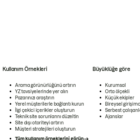
Kullanım Örnekleri
Büyüklüğe göre
Arama görünürlüğünü artırın
Kurumsal
YZ tavsiyelerinde yer alın
Orta ölçekli
Pazarınızı araştırın
Küçük ekipler
Yerel müşterilerle bağlantı kurun
Bireysel girişimc
İlgi çekici içerikler oluşturun
Serbest çalışanl
Teknik site sorunlarını düzeltin
Ajanslar
Site dışı otoriteyi artırın
Müşteri stratejileri oluşturun
Tüm kullanım örneklerini görün