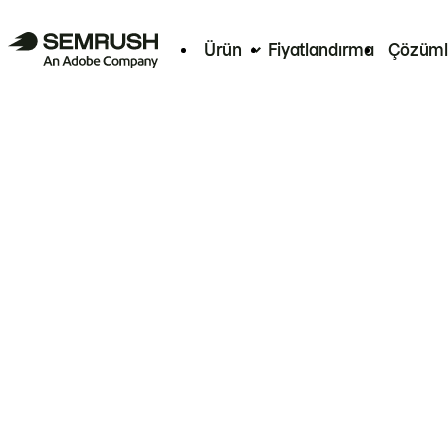
Ürün
Fiyatlandırma
Çözüml