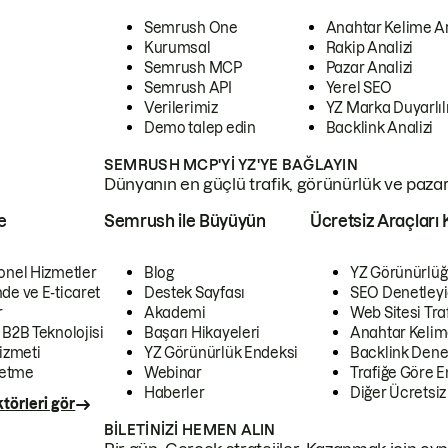
Semrush One
Anahtar Kelime A
Kurumsal
Rakip Analizi
Semrush MCP
Pazar Analizi
Semrush API
Yerel SEO
Verilerimiz
YZ Marka Duyarlılı
Demo talep edin
Backlink Analizi
SEMRUSH MCP'YI YZ'YE BAĞLAYIN
Dünyanın en güçlü trafik, görünürlük ve pazar v
e
Semrush ile Büyüyün
Ücretsiz Araçları 
onel Hizmetler
Blog
YZ Görünürlüğ
de ve E-ticaret
Destek Sayfası
SEO Denetleyi
r
Akademi
Web Sitesi Traf
 B2B Teknolojisi
Başarı Hikayeleri
Anahtar Kelim
izmeti
YZ Görünürlük Endeksi
Backlink Denet
letme
Webinar
Trafiğe Göre En
Haberler
Diğer Ücretsiz
törleri gör
BILETINIZI HEMEN ALIN