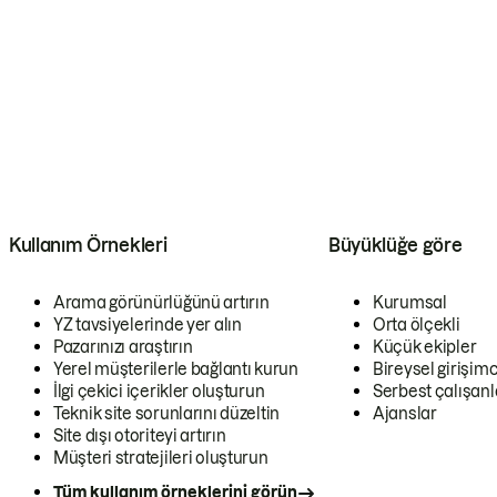
Kullanım Örnekleri
Büyüklüğe göre
Arama görünürlüğünü artırın
Kurumsal
YZ tavsiyelerinde yer alın
Orta ölçekli
Pazarınızı araştırın
Küçük ekipler
Yerel müşterilerle bağlantı kurun
Bireysel girişimc
İlgi çekici içerikler oluşturun
Serbest çalışanl
Teknik site sorunlarını düzeltin
Ajanslar
Site dışı otoriteyi artırın
Müşteri stratejileri oluşturun
Tüm kullanım örneklerini görün