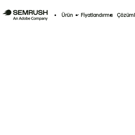
Ürün
Fiyatlandırma
Çözüml