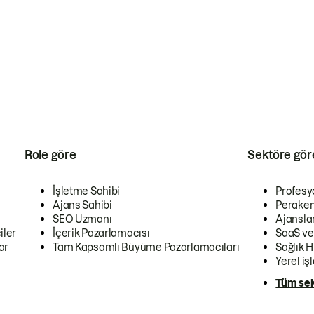
Role göre
Sektöre gör
İşletme Sahibi
Profesy
Ajans Sahibi
Peraken
SEO Uzmanı
Ajansla
iler
İçerik Pazarlamacısı
SaaS ve
ar
Tam Kapsamlı Büyüme Pazarlamacıları
Sağlık H
Yerel iş
Tüm sek