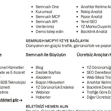
Semrush One
Anahtar Kelime A
Kurumsal
Rakip Analizi
Semrush MCP
Pazar Analizi
Semrush API
Yerel SEO
Verilerimiz
YZ Marka Duyarlılı
Demo talep edin
Backlink Analizi
SEMRUSH MCP'YI YZ'YE BAĞLAYIN
Dünyanın en güçlü trafik, görünürlük ve pazar v
e
Semrush ile Büyüyün
Ücretsiz Araçları 
onel Hizmetler
Blog
YZ Görünürlüğ
de ve E-ticaret
Destek Sayfası
SEO Denetleyi
r
Akademi
Web Sitesi Traf
 B2B Teknolojisi
Başarı Hikayeleri
Anahtar Kelim
izmeti
YZ Görünürlük Endeksi
Backlink Denet
letme
Webinar
Trafiğe Göre En
Haberler
Diğer Ücretsiz
törleri gör
BILETINIZI HEMEN ALIN