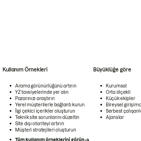
Kullanım Örnekleri
Büyüklüğe göre
Arama görünürlüğünü artırın
Kurumsal
YZ tavsiyelerinde yer alın
Orta ölçekli
Pazarınızı araştırın
Küçük ekipler
Yerel müşterilerle bağlantı kurun
Bireysel girişimc
İlgi çekici içerikler oluşturun
Serbest çalışanl
Teknik site sorunlarını düzeltin
Ajanslar
Site dışı otoriteyi artırın
Müşteri stratejileri oluşturun
Tüm kullanım örneklerini görün