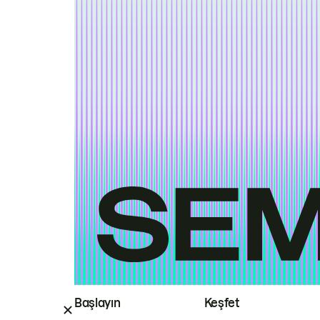
Başlayın
Keşfet