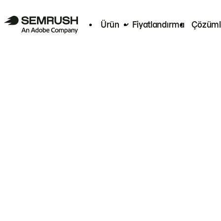
Ürün
Fiyatlandırma
Çözüml