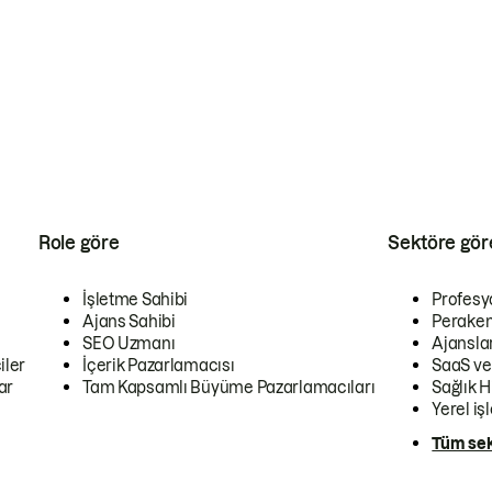
Role göre
Sektöre gör
İşletme Sahibi
Profesy
Ajans Sahibi
Peraken
SEO Uzmanı
Ajansla
iler
İçerik Pazarlamacısı
SaaS ve
ar
Tam Kapsamlı Büyüme Pazarlamacıları
Sağlık H
Yerel iş
Tüm sek