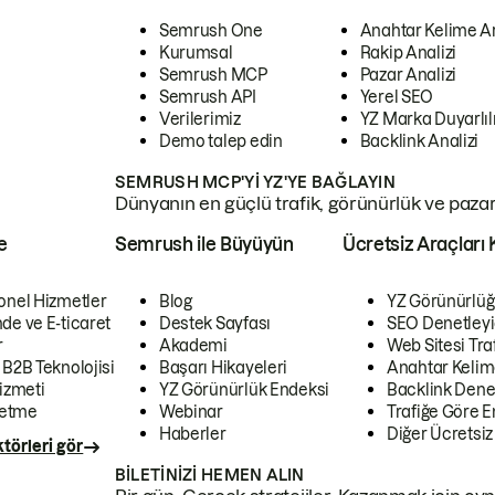
Semrush One
Anahtar Kelime A
Kurumsal
Rakip Analizi
Semrush MCP
Pazar Analizi
Semrush API
Yerel SEO
Verilerimiz
YZ Marka Duyarlılı
Demo talep edin
Backlink Analizi
SEMRUSH MCP'YI YZ'YE BAĞLAYIN
Dünyanın en güçlü trafik, görünürlük ve pazar v
e
Semrush ile Büyüyün
Ücretsiz Araçları 
onel Hizmetler
Blog
YZ Görünürlüğ
de ve E-ticaret
Destek Sayfası
SEO Denetleyi
r
Akademi
Web Sitesi Traf
 B2B Teknolojisi
Başarı Hikayeleri
Anahtar Kelim
izmeti
YZ Görünürlük Endeksi
Backlink Denet
letme
Webinar
Trafiğe Göre En
Haberler
Diğer Ücretsiz
törleri gör
BILETINIZI HEMEN ALIN