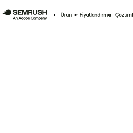
Ürün
Fiyatlandırma
Çözüml