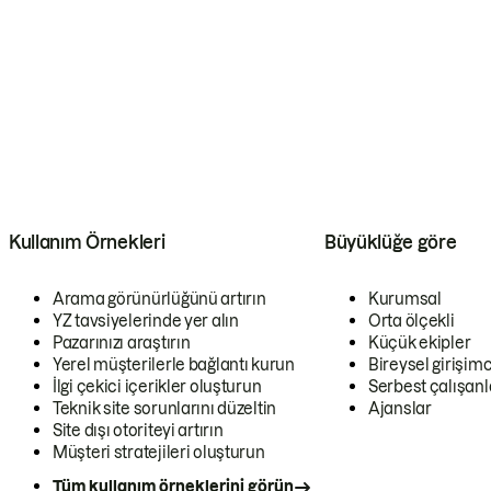
Kullanım Örnekleri
Büyüklüğe göre
Arama görünürlüğünü artırın
Kurumsal
YZ tavsiyelerinde yer alın
Orta ölçekli
Pazarınızı araştırın
Küçük ekipler
Yerel müşterilerle bağlantı kurun
Bireysel girişimc
İlgi çekici içerikler oluşturun
Serbest çalışanl
Teknik site sorunlarını düzeltin
Ajanslar
Site dışı otoriteyi artırın
Müşteri stratejileri oluşturun
Tüm kullanım örneklerini görün