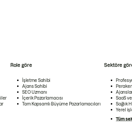
Role göre
Sektöre gör
İşletme Sahibi
Profesy
Ajans Sahibi
Peraken
SEO Uzmanı
Ajansla
iler
İçerik Pazarlamacısı
SaaS ve
ar
Tam Kapsamlı Büyüme Pazarlamacıları
Sağlık H
Yerel iş
Tüm sek