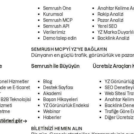
Semrush One
Anahtar Kelime A
Kurumsal
Rakip Analizi
Semrush MCP
Pazar Analizi
Semrush API
Yerel SEO
Verilerimiz
YZ Marka Duyarlılı
Demo talep edin
Backlink Analizi
SEMRUSH MCP'YI YZ'YE BAĞLAYIN
Dünyanın en güçlü trafik, görünürlük ve pazar v
e
Semrush ile Büyüyün
Ücretsiz Araçları 
onel Hizmetler
Blog
YZ Görünürlüğ
de ve E-ticaret
Destek Sayfası
SEO Denetleyi
r
Akademi
Web Sitesi Traf
 B2B Teknolojisi
Başarı Hikayeleri
Anahtar Kelim
izmeti
YZ Görünürlük Endeksi
Backlink Denet
letme
Webinar
Trafiğe Göre En
Haberler
Diğer Ücretsiz
törleri gör
BILETINIZI HEMEN ALIN