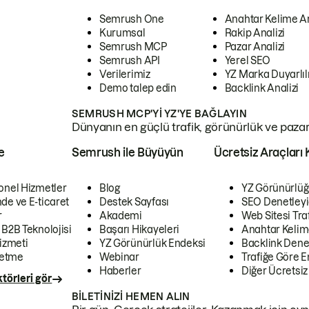
Semrush One
Anahtar Kelime A
Kurumsal
Rakip Analizi
Semrush MCP
Pazar Analizi
Semrush API
Yerel SEO
Verilerimiz
YZ Marka Duyarlılı
Demo talep edin
Backlink Analizi
SEMRUSH MCP'YI YZ'YE BAĞLAYIN
Dünyanın en güçlü trafik, görünürlük ve pazar v
e
Semrush ile Büyüyün
Ücretsiz Araçları 
onel Hizmetler
Blog
YZ Görünürlüğ
de ve E-ticaret
Destek Sayfası
SEO Denetleyi
r
Akademi
Web Sitesi Traf
 B2B Teknolojisi
Başarı Hikayeleri
Anahtar Kelim
izmeti
YZ Görünürlük Endeksi
Backlink Denet
letme
Webinar
Trafiğe Göre En
Haberler
Diğer Ücretsiz
törleri gör
BILETINIZI HEMEN ALIN