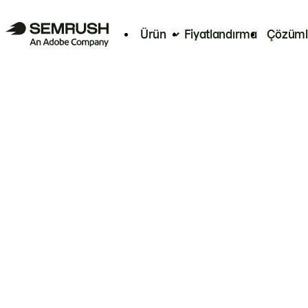
Ürün
Fiyatlandırma
Çözüml