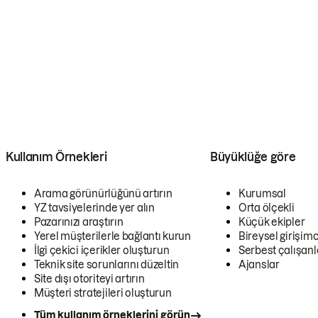
Kullanım Örnekleri
Büyüklüğe göre
Arama görünürlüğünü artırın
Kurumsal
YZ tavsiyelerinde yer alın
Orta ölçekli
Pazarınızı araştırın
Küçük ekipler
Yerel müşterilerle bağlantı kurun
Bireysel girişimc
İlgi çekici içerikler oluşturun
Serbest çalışanl
Teknik site sorunlarını düzeltin
Ajanslar
Site dışı otoriteyi artırın
Müşteri stratejileri oluşturun
Tüm kullanım örneklerini görün