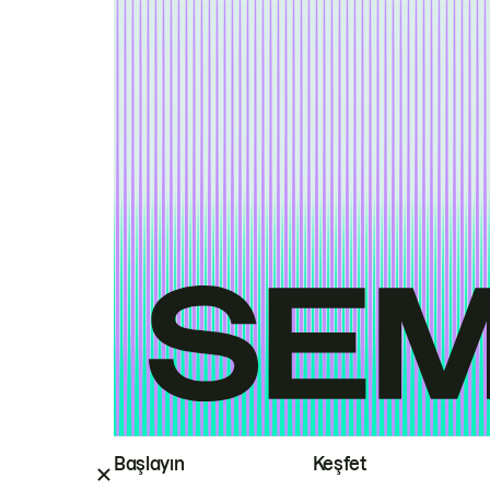
Başlayın
Keşfet