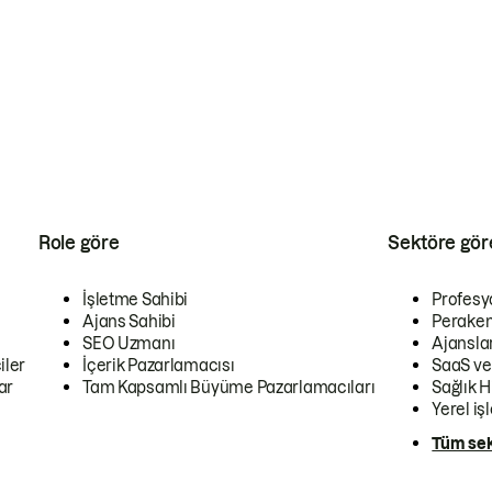
Role göre
Sektöre gör
İşletme Sahibi
Profesy
Ajans Sahibi
Peraken
SEO Uzmanı
Ajansla
iler
İçerik Pazarlamacısı
SaaS ve
ar
Tam Kapsamlı Büyüme Pazarlamacıları
Sağlık H
Yerel iş
Tüm sek