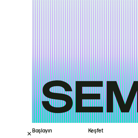
Başlayın
Keşfet