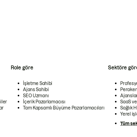
Role göre
Sektöre gör
İşletme Sahibi
Profesy
Ajans Sahibi
Peraken
SEO Uzmanı
Ajansla
iler
İçerik Pazarlamacısı
SaaS ve
ar
Tam Kapsamlı Büyüme Pazarlamacıları
Sağlık H
Yerel iş
Tüm sek