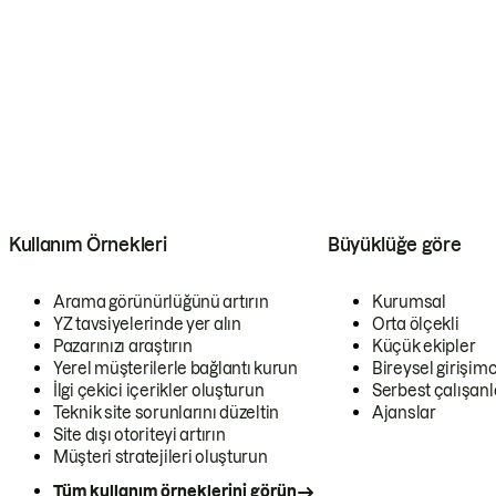
Kullanım Örnekleri
Büyüklüğe göre
Arama görünürlüğünü artırın
Kurumsal
YZ tavsiyelerinde yer alın
Orta ölçekli
Pazarınızı araştırın
Küçük ekipler
Yerel müşterilerle bağlantı kurun
Bireysel girişimc
İlgi çekici içerikler oluşturun
Serbest çalışanl
Teknik site sorunlarını düzeltin
Ajanslar
Site dışı otoriteyi artırın
Müşteri stratejileri oluşturun
Tüm kullanım örneklerini görün