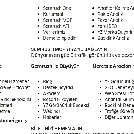
Semrush One
Anahtar Kelime A
Kurumsal
Rakip Analizi
Semrush MCP
Pazar Analizi
Semrush API
Yerel SEO
Verilerimiz
YZ Marka Duyarlılı
Demo talep edin
Backlink Analizi
SEMRUSH MCP'YI YZ'YE BAĞLAYIN
Dünyanın en güçlü trafik, görünürlük ve pazar v
e
Semrush ile Büyüyün
Ücretsiz Araçları 
onel Hizmetler
Blog
YZ Görünürlüğ
de ve E-ticaret
Destek Sayfası
SEO Denetleyi
r
Akademi
Web Sitesi Traf
 B2B Teknolojisi
Başarı Hikayeleri
Anahtar Kelim
izmeti
YZ Görünürlük Endeksi
Backlink Denet
letme
Webinar
Trafiğe Göre En
Haberler
Diğer Ücretsiz
törleri gör
BILETINIZI HEMEN ALIN