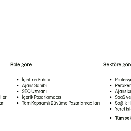
Role göre
Sektöre gör
İşletme Sahibi
Profesy
Ajans Sahibi
Peraken
SEO Uzmanı
Ajansla
iler
İçerik Pazarlamacısı
SaaS ve
ar
Tam Kapsamlı Büyüme Pazarlamacıları
Sağlık H
Yerel iş
Tüm sek