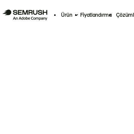
Ürün
Fiyatlandırma
Çözüml