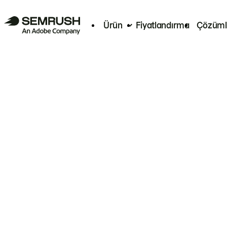
Ürün
Fiyatlandırma
Çözüml