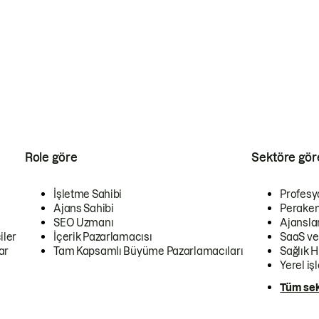
Role göre
Sektöre gör
İşletme Sahibi
Profesy
Ajans Sahibi
Peraken
SEO Uzmanı
Ajansla
iler
İçerik Pazarlamacısı
SaaS ve
ar
Tam Kapsamlı Büyüme Pazarlamacıları
Sağlık H
Yerel iş
Tüm sek