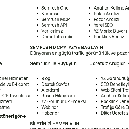
Semrush One
Anahtar Kelime A
Kurumsal
Rakip Analizi
Semrush MCP
Pazar Analizi
Semrush API
Yerel SEO
Verilerimiz
YZ Marka Duyarlılı
Demo talep edin
Backlink Analizi
SEMRUSH MCP'YI YZ'YE BAĞLAYIN
Dünyanın en güçlü trafik, görünürlük ve pazar v
e
Semrush ile Büyüyün
Ücretsiz Araçları 
onel Hizmetler
Blog
YZ Görünürlüğ
de ve E-ticaret
Destek Sayfası
SEO Denetleyi
r
Akademi
Web Sitesi Traf
 B2B Teknolojisi
Başarı Hikayeleri
Anahtar Kelim
izmeti
YZ Görünürlük Endeksi
Backlink Denet
letme
Webinar
Trafiğe Göre En
Haberler
Diğer Ücretsiz
törleri gör
BILETINIZI HEMEN ALIN