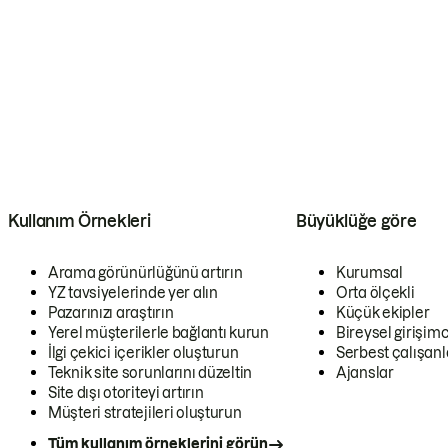
Kullanım Örnekleri
Büyüklüğe göre
Arama görünürlüğünü artırın
Kurumsal
YZ tavsiyelerinde yer alın
Orta ölçekli
Pazarınızı araştırın
Küçük ekipler
Yerel müşterilerle bağlantı kurun
Bireysel girişimc
İlgi çekici içerikler oluşturun
Serbest çalışanl
Teknik site sorunlarını düzeltin
Ajanslar
Site dışı otoriteyi artırın
Müşteri stratejileri oluşturun
Tüm kullanım örneklerini görün