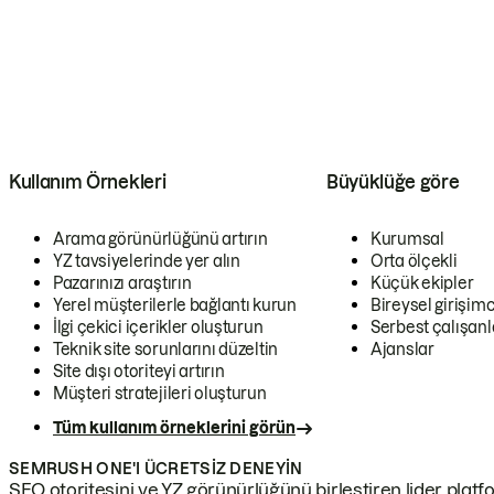
Kullanım Örnekleri
Büyüklüğe göre
Arama görünürlüğünü artırın
Kurumsal
YZ tavsiyelerinde yer alın
Orta ölçekli
Pazarınızı araştırın
Küçük ekipler
Yerel müşterilerle bağlantı kurun
Bireysel girişimc
İlgi çekici içerikler oluşturun
Serbest çalışanl
Teknik site sorunlarını düzeltin
Ajanslar
Site dışı otoriteyi artırın
Müşteri stratejileri oluşturun
Tüm kullanım örneklerini görün
SEMRUSH ONE'I ÜCRETSIZ DENEYIN
SEO otoritesini ve YZ görünürlüğünü birleştiren lider platf