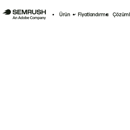
Ürün
Fiyatlandırma
Çözüml