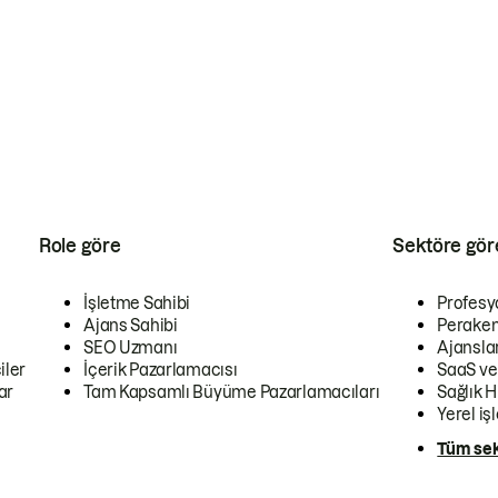
Role göre
Sektöre gör
İşletme Sahibi
Profesy
Ajans Sahibi
Peraken
SEO Uzmanı
Ajansla
iler
İçerik Pazarlamacısı
SaaS ve
ar
Tam Kapsamlı Büyüme Pazarlamacıları
Sağlık H
Yerel iş
Tüm sek