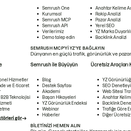
Semrush One
Anahtar Kelime A
Kurumsal
Rakip Analizi
Semrush MCP
Pazar Analizi
Semrush API
Yerel SEO
Verilerimiz
YZ Marka Duyarlılı
Demo talep edin
Backlink Analizi
SEMRUSH MCP'YI YZ'YE BAĞLAYIN
Dünyanın en güçlü trafik, görünürlük ve pazar v
e
Semrush ile Büyüyün
Ücretsiz Araçları 
onel Hizmetler
Blog
YZ Görünürlüğ
de ve E-ticaret
Destek Sayfası
SEO Denetleyi
r
Akademi
Web Sitesi Traf
 B2B Teknolojisi
Başarı Hikayeleri
Anahtar Kelim
izmeti
YZ Görünürlük Endeksi
Backlink Denet
letme
Webinar
Trafiğe Göre En
Haberler
Diğer Ücretsiz
törleri gör
BILETINIZI HEMEN ALIN