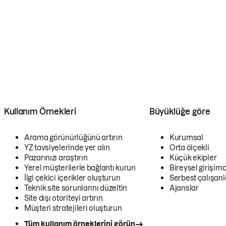
Kullanım Örnekleri
Büyüklüğe göre
Arama görünürlüğünü artırın
Kurumsal
YZ tavsiyelerinde yer alın
Orta ölçekli
Pazarınızı araştırın
Küçük ekipler
Yerel müşterilerle bağlantı kurun
Bireysel girişimc
İlgi çekici içerikler oluşturun
Serbest çalışanl
Teknik site sorunlarını düzeltin
Ajanslar
Site dışı otoriteyi artırın
Müşteri stratejileri oluşturun
Tüm kullanım örneklerini görün