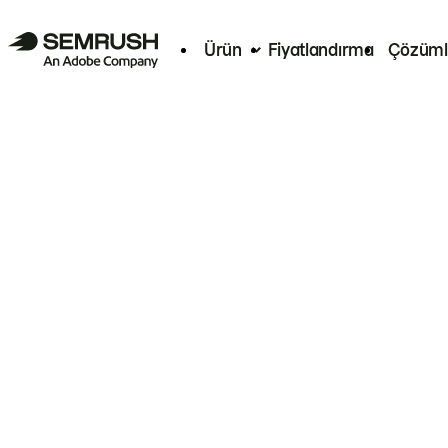
Ürün
Fiyatlandırma
Çözüml