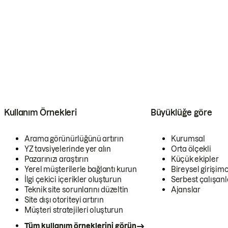
Kullanım Örnekleri
Büyüklüğe göre
Arama görünürlüğünü artırın
Kurumsal
YZ tavsiyelerinde yer alın
Orta ölçekli
Pazarınızı araştırın
Küçük ekipler
Yerel müşterilerle bağlantı kurun
Bireysel girişimc
İlgi çekici içerikler oluşturun
Serbest çalışanl
Teknik site sorunlarını düzeltin
Ajanslar
Site dışı otoriteyi artırın
Müşteri stratejileri oluşturun
Tüm kullanım örneklerini görün