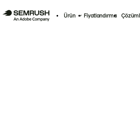
Ürün
Fiyatlandırma
Çözüml