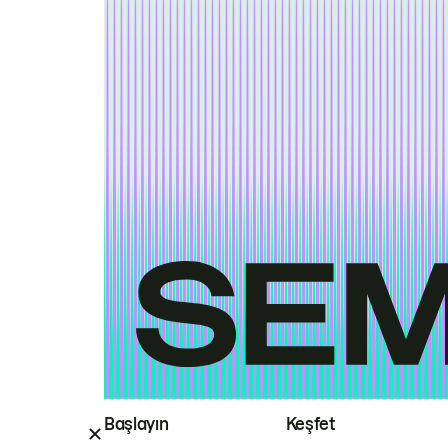
Başlayın
Keşfet