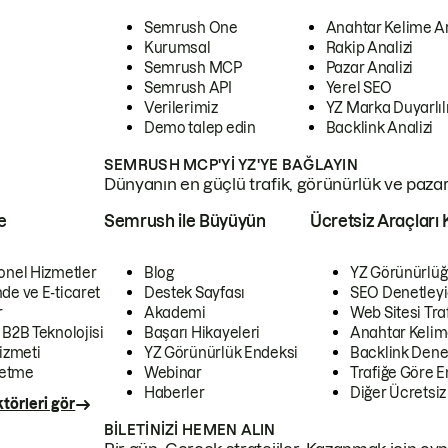
Semrush One
Anahtar Kelime A
Kurumsal
Rakip Analizi
Semrush MCP
Pazar Analizi
Semrush API
Yerel SEO
Verilerimiz
YZ Marka Duyarlılı
Demo talep edin
Backlink Analizi
SEMRUSH MCP'YI YZ'YE BAĞLAYIN
Dünyanın en güçlü trafik, görünürlük ve pazar v
e
Semrush ile Büyüyün
Ücretsiz Araçları 
onel Hizmetler
Blog
YZ Görünürlüğ
de ve E-ticaret
Destek Sayfası
SEO Denetleyi
r
Akademi
Web Sitesi Traf
 B2B Teknolojisi
Başarı Hikayeleri
Anahtar Kelim
izmeti
YZ Görünürlük Endeksi
Backlink Denet
letme
Webinar
Trafiğe Göre En
Haberler
Diğer Ücretsiz
törleri gör
BILETINIZI HEMEN ALIN