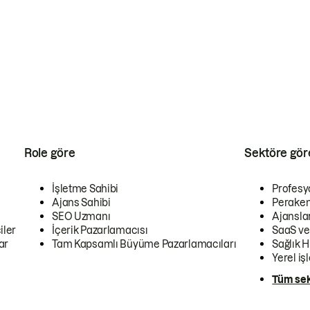
Role göre
Sektöre gör
İşletme Sahibi
Profesy
Ajans Sahibi
Peraken
SEO Uzmanı
Ajansla
iler
İçerik Pazarlamacısı
SaaS ve
ar
Tam Kapsamlı Büyüme Pazarlamacıları
Sağlık H
Yerel iş
Tüm sek