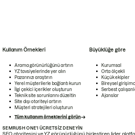
Kullanım Örnekleri
Büyüklüğe göre
Arama görünürlüğünü artırın
Kurumsal
YZ tavsiyelerinde yer alın
Orta ölçekli
Pazarınızı araştırın
Küçük ekipler
Yerel müşterilerle bağlantı kurun
Bireysel girişimc
İlgi çekici içerikler oluşturun
Serbest çalışanl
Teknik site sorunlarını düzeltin
Ajanslar
Site dışı otoriteyi artırın
Müşteri stratejileri oluşturun
Tüm kullanım örneklerini görün
SEMRUSH ONE'I ÜCRETSIZ DENEYIN
SEO otoritesini ve YZ görünürlüğünü birleştiren lider platf