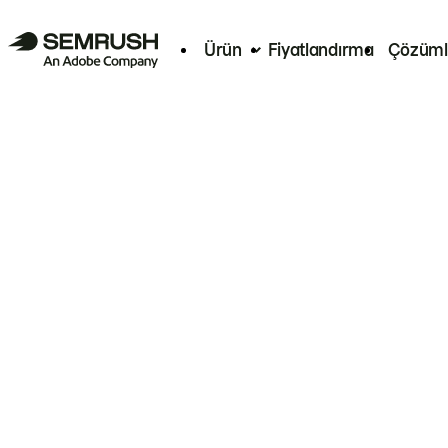
Ürün
Fiyatlandırma
Çözüml