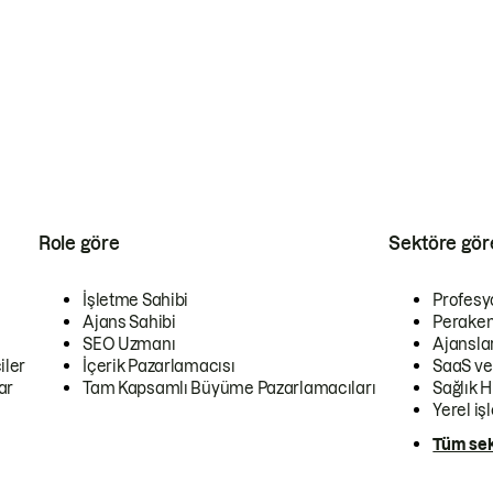
Role göre
Sektöre gör
İşletme Sahibi
Profesy
Ajans Sahibi
Peraken
SEO Uzmanı
Ajansla
iler
İçerik Pazarlamacısı
SaaS ve
ar
Tam Kapsamlı Büyüme Pazarlamacıları
Sağlık H
Yerel iş
Tüm sek