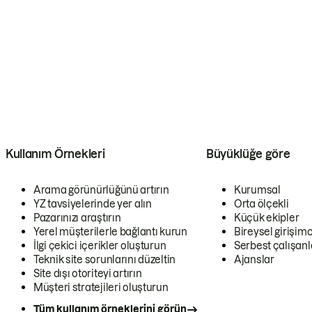
Kullanım Örnekleri
Büyüklüğe göre
Arama görünürlüğünü artırın
Kurumsal
YZ tavsiyelerinde yer alın
Orta ölçekli
Pazarınızı araştırın
Küçük ekipler
Yerel müşterilerle bağlantı kurun
Bireysel girişimc
İlgi çekici içerikler oluşturun
Serbest çalışanl
Teknik site sorunlarını düzeltin
Ajanslar
Site dışı otoriteyi artırın
Müşteri stratejileri oluşturun
Tüm kullanım örneklerini görün