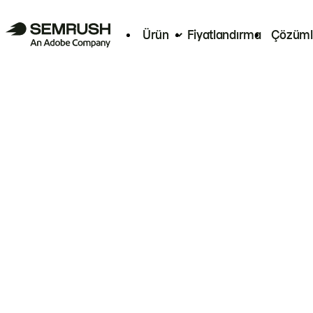
Ürün
Fiyatlandırma
Çözüml