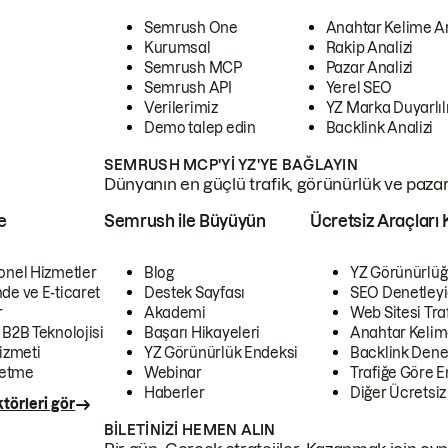
Semrush One
Anahtar Kelime A
Kurumsal
Rakip Analizi
Semrush MCP
Pazar Analizi
Semrush API
Yerel SEO
Verilerimiz
YZ Marka Duyarlılı
Demo talep edin
Backlink Analizi
SEMRUSH MCP'YI YZ'YE BAĞLAYIN
Dünyanın en güçlü trafik, görünürlük ve pazar v
e
Semrush ile Büyüyün
Ücretsiz Araçları 
onel Hizmetler
Blog
YZ Görünürlüğ
de ve E-ticaret
Destek Sayfası
SEO Denetleyi
r
Akademi
Web Sitesi Traf
 B2B Teknolojisi
Başarı Hikayeleri
Anahtar Kelim
izmeti
YZ Görünürlük Endeksi
Backlink Denet
letme
Webinar
Trafiğe Göre En
Haberler
Diğer Ücretsiz
törleri gör
BILETINIZI HEMEN ALIN