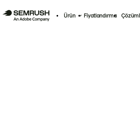
Ürün
Fiyatlandırma
Çözüml