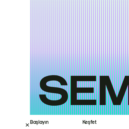
Başlayın
Keşfet