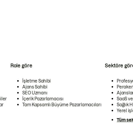
Role göre
Sektöre gör
İşletme Sahibi
Profesy
Ajans Sahibi
Peraken
SEO Uzmanı
Ajansla
iler
İçerik Pazarlamacısı
SaaS ve
ar
Tam Kapsamlı Büyüme Pazarlamacıları
Sağlık H
Yerel iş
Tüm sek