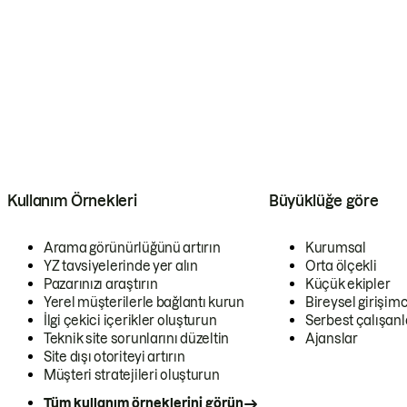
Kullanım Örnekleri
Büyüklüğe göre
Arama görünürlüğünü artırın
Kurumsal
YZ tavsiyelerinde yer alın
Orta ölçekli
Pazarınızı araştırın
Küçük ekipler
Yerel müşterilerle bağlantı kurun
Bireysel girişimc
İlgi çekici içerikler oluşturun
Serbest çalışanl
Teknik site sorunlarını düzeltin
Ajanslar
Site dışı otoriteyi artırın
Müşteri stratejileri oluşturun
Tüm kullanım örneklerini görün