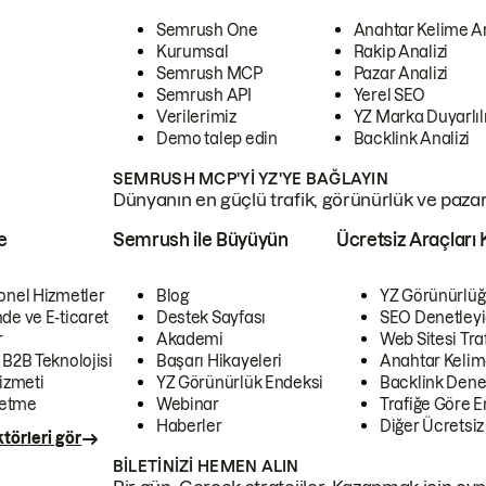
Semrush One
Anahtar Kelime A
Kurumsal
Rakip Analizi
Semrush MCP
Pazar Analizi
Semrush API
Yerel SEO
Verilerimiz
YZ Marka Duyarlılı
Demo talep edin
Backlink Analizi
SEMRUSH MCP'YI YZ'YE BAĞLAYIN
Dünyanın en güçlü trafik, görünürlük ve pazar v
e
Semrush ile Büyüyün
Ücretsiz Araçları 
onel Hizmetler
Blog
YZ Görünürlüğ
de ve E-ticaret
Destek Sayfası
SEO Denetleyi
r
Akademi
Web Sitesi Traf
 B2B Teknolojisi
Başarı Hikayeleri
Anahtar Kelim
izmeti
YZ Görünürlük Endeksi
Backlink Denet
letme
Webinar
Trafiğe Göre En
Haberler
Diğer Ücretsiz
törleri gör
BILETINIZI HEMEN ALIN