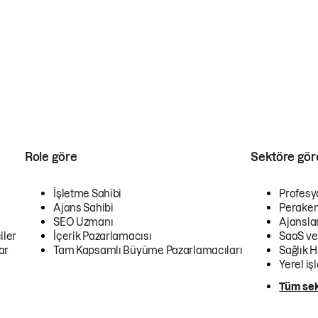
Role göre
Sektöre gör
İşletme Sahibi
Profesy
Ajans Sahibi
Peraken
SEO Uzmanı
Ajansla
iler
İçerik Pazarlamacısı
SaaS ve
ar
Tam Kapsamlı Büyüme Pazarlamacıları
Sağlık H
Yerel iş
Tüm sek