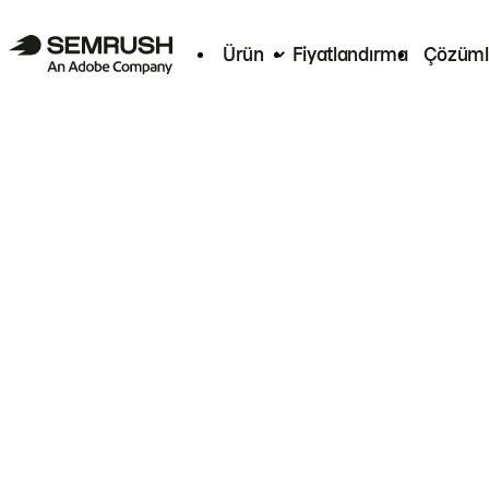
Ürün
Fiyatlandırma
Çözüml