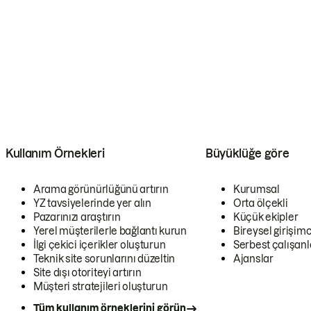
Kullanım Örnekleri
Büyüklüğe göre
Arama görünürlüğünü artırın
Kurumsal
YZ tavsiyelerinde yer alın
Orta ölçekli
Pazarınızı araştırın
Küçük ekipler
Yerel müşterilerle bağlantı kurun
Bireysel girişimc
İlgi çekici içerikler oluşturun
Serbest çalışanl
Teknik site sorunlarını düzeltin
Ajanslar
Site dışı otoriteyi artırın
Müşteri stratejileri oluşturun
Tüm kullanım örneklerini görün