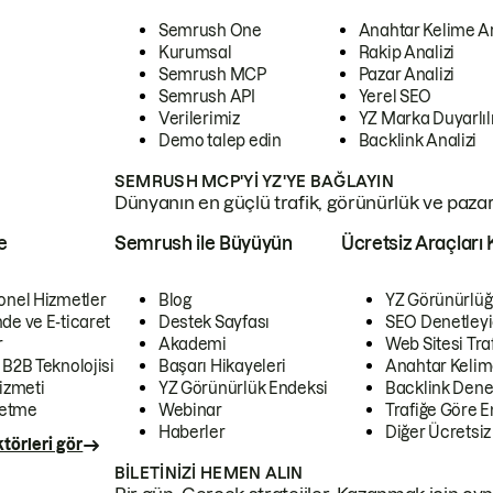
Semrush One
Anahtar Kelime A
Kurumsal
Rakip Analizi
Semrush MCP
Pazar Analizi
Semrush API
Yerel SEO
Verilerimiz
YZ Marka Duyarlılı
Demo talep edin
Backlink Analizi
SEMRUSH MCP'YI YZ'YE BAĞLAYIN
Dünyanın en güçlü trafik, görünürlük ve pazar v
e
Semrush ile Büyüyün
Ücretsiz Araçları 
onel Hizmetler
Blog
YZ Görünürlüğ
de ve E-ticaret
Destek Sayfası
SEO Denetleyi
r
Akademi
Web Sitesi Traf
 B2B Teknolojisi
Başarı Hikayeleri
Anahtar Kelim
izmeti
YZ Görünürlük Endeksi
Backlink Denet
letme
Webinar
Trafiğe Göre En
Haberler
Diğer Ücretsiz
törleri gör
BILETINIZI HEMEN ALIN