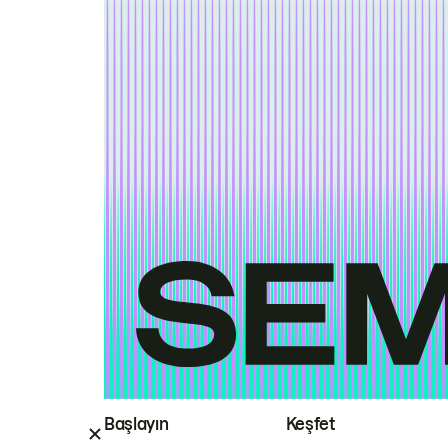
Başlayın
Keşfet