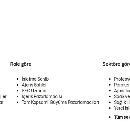
Role göre
Sektöre gör
İşletme Sahibi
Profesy
Ajans Sahibi
Peraken
SEO Uzmanı
Ajansla
iler
İçerik Pazarlamacısı
SaaS ve
ar
Tam Kapsamlı Büyüme Pazarlamacıları
Sağlık H
Yerel iş
Tüm sek