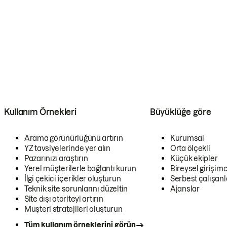
Kullanım Örnekleri
Büyüklüğe göre
Arama görünürlüğünü artırın
Kurumsal
YZ tavsiyelerinde yer alın
Orta ölçekli
Pazarınızı araştırın
Küçük ekipler
Yerel müşterilerle bağlantı kurun
Bireysel girişimc
İlgi çekici içerikler oluşturun
Serbest çalışanl
Teknik site sorunlarını düzeltin
Ajanslar
Site dışı otoriteyi artırın
Müşteri stratejileri oluşturun
Tüm kullanım örneklerini görün