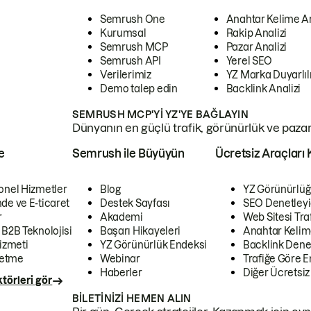
Semrush One
Anahtar Kelime A
Kurumsal
Rakip Analizi
Semrush MCP
Pazar Analizi
Semrush API
Yerel SEO
Verilerimiz
YZ Marka Duyarlılı
Demo talep edin
Backlink Analizi
SEMRUSH MCP'YI YZ'YE BAĞLAYIN
Dünyanın en güçlü trafik, görünürlük ve pazar v
e
Semrush ile Büyüyün
Ücretsiz Araçları 
onel Hizmetler
Blog
YZ Görünürlüğ
de ve E-ticaret
Destek Sayfası
SEO Denetleyi
r
Akademi
Web Sitesi Traf
 B2B Teknolojisi
Başarı Hikayeleri
Anahtar Kelim
izmeti
YZ Görünürlük Endeksi
Backlink Denet
letme
Webinar
Trafiğe Göre En
Haberler
Diğer Ücretsiz
törleri gör
BILETINIZI HEMEN ALIN