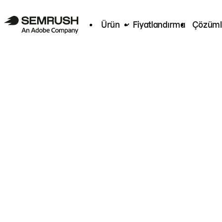
Ürün
Fiyatlandırma
Çözüml