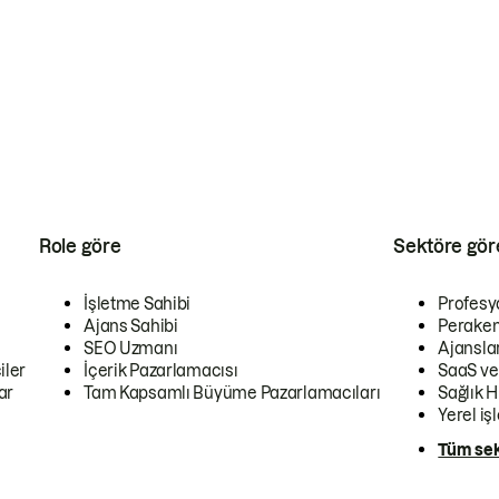
Role göre
Sektöre gör
İşletme Sahibi
Profesy
Ajans Sahibi
Peraken
SEO Uzmanı
Ajansla
iler
İçerik Pazarlamacısı
SaaS ve
ar
Tam Kapsamlı Büyüme Pazarlamacıları
Sağlık H
Yerel iş
Tüm sek