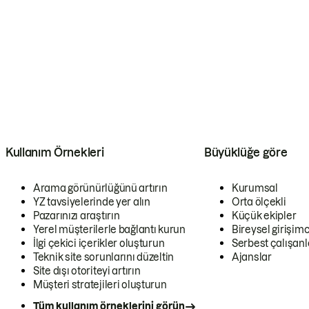
Kullanım Örnekleri
Büyüklüğe göre
Arama görünürlüğünü artırın
Kurumsal
YZ tavsiyelerinde yer alın
Orta ölçekli
Pazarınızı araştırın
Küçük ekipler
Yerel müşterilerle bağlantı kurun
Bireysel girişimc
İlgi çekici içerikler oluşturun
Serbest çalışanl
Teknik site sorunlarını düzeltin
Ajanslar
Site dışı otoriteyi artırın
Müşteri stratejileri oluşturun
Tüm kullanım örneklerini görün