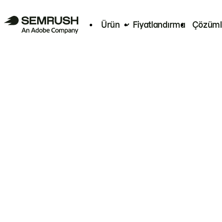
Ürün
Fiyatlandırma
Çözüml