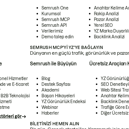
Semrush One
Anahtar Kelime A
Kurumsal
Rakip Analizi
Semrush MCP
Pazar Analizi
Semrush API
Yerel SEO
Verilerimiz
YZ Marka Duyarlılı
Demo talep edin
Backlink Analizi
SEMRUSH MCP'YI YZ'YE BAĞLAYIN
Dünyanın en güçlü trafik, görünürlük ve pazar v
e
Semrush ile Büyüyün
Ücretsiz Araçları 
onel Hizmetler
Blog
YZ Görünürlüğ
de ve E-ticaret
Destek Sayfası
SEO Denetleyi
r
Akademi
Web Sitesi Traf
 B2B Teknolojisi
Başarı Hikayeleri
Anahtar Kelim
izmeti
YZ Görünürlük Endeksi
Backlink Denet
letme
Webinar
Trafiğe Göre En
Haberler
Diğer Ücretsiz
törleri gör
BILETINIZI HEMEN ALIN