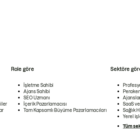
Role göre
Sektöre gör
İşletme Sahibi
Profesy
Ajans Sahibi
Peraken
SEO Uzmanı
Ajansla
iler
İçerik Pazarlamacısı
SaaS ve
ar
Tam Kapsamlı Büyüme Pazarlamacıları
Sağlık H
Yerel iş
Tüm sek