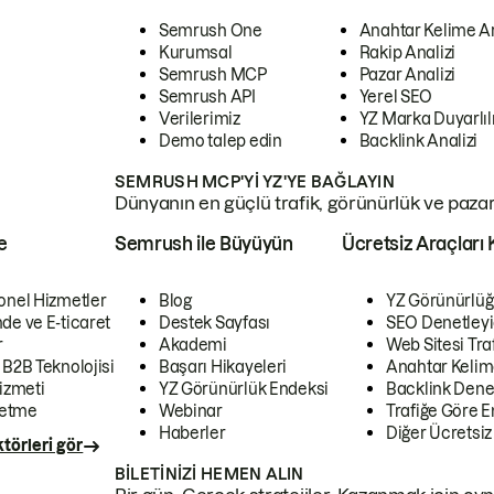
Semrush One
Anahtar Kelime A
Kurumsal
Rakip Analizi
Semrush MCP
Pazar Analizi
Semrush API
Yerel SEO
Verilerimiz
YZ Marka Duyarlılı
Demo talep edin
Backlink Analizi
SEMRUSH MCP'YI YZ'YE BAĞLAYIN
Dünyanın en güçlü trafik, görünürlük ve pazar v
e
Semrush ile Büyüyün
Ücretsiz Araçları 
onel Hizmetler
Blog
YZ Görünürlüğ
de ve E-ticaret
Destek Sayfası
SEO Denetleyi
r
Akademi
Web Sitesi Traf
 B2B Teknolojisi
Başarı Hikayeleri
Anahtar Kelim
izmeti
YZ Görünürlük Endeksi
Backlink Denet
letme
Webinar
Trafiğe Göre En
Haberler
Diğer Ücretsiz
törleri gör
BILETINIZI HEMEN ALIN