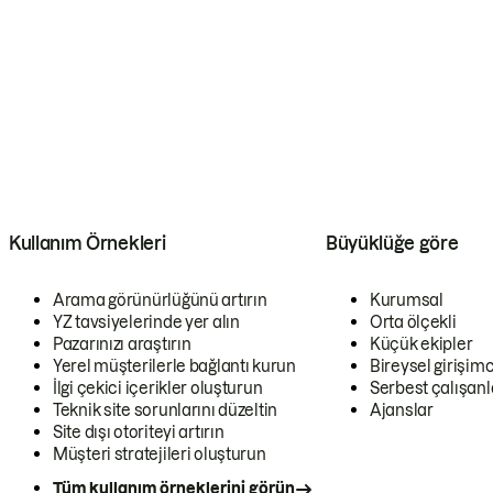
Kullanım Örnekleri
Büyüklüğe göre
Arama görünürlüğünü artırın
Kurumsal
YZ tavsiyelerinde yer alın
Orta ölçekli
Pazarınızı araştırın
Küçük ekipler
Yerel müşterilerle bağlantı kurun
Bireysel girişimc
İlgi çekici içerikler oluşturun
Serbest çalışanl
Teknik site sorunlarını düzeltin
Ajanslar
Site dışı otoriteyi artırın
Müşteri stratejileri oluşturun
Tüm kullanım örneklerini görün