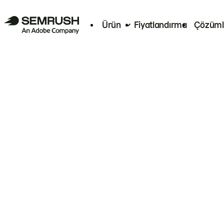
Ürün
Fiyatlandırma
Çözüml