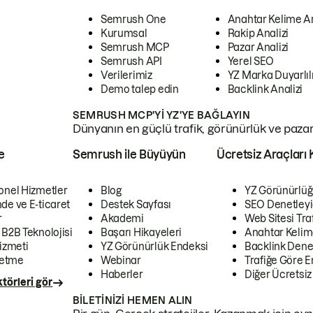
Semrush One
Anahtar Kelime A
Kurumsal
Rakip Analizi
Semrush MCP
Pazar Analizi
Semrush API
Yerel SEO
Verilerimiz
YZ Marka Duyarlılı
Demo talep edin
Backlink Analizi
SEMRUSH MCP'YI YZ'YE BAĞLAYIN
Dünyanın en güçlü trafik, görünürlük ve pazar v
e
Semrush ile Büyüyün
Ücretsiz Araçları 
onel Hizmetler
Blog
YZ Görünürlüğ
de ve E-ticaret
Destek Sayfası
SEO Denetleyi
r
Akademi
Web Sitesi Traf
 B2B Teknolojisi
Başarı Hikayeleri
Anahtar Kelim
izmeti
YZ Görünürlük Endeksi
Backlink Denet
letme
Webinar
Trafiğe Göre En
Haberler
Diğer Ücretsiz
törleri gör
BILETINIZI HEMEN ALIN