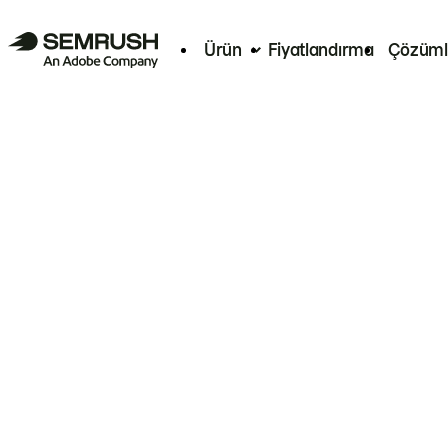
Ürün
Fiyatlandırma
Çözüml