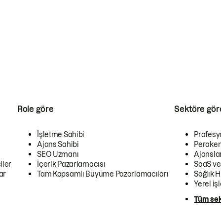
Role göre
Sektöre gör
İşletme Sahibi
Profesy
Ajans Sahibi
Peraken
SEO Uzmanı
Ajansla
iler
İçerik Pazarlamacısı
SaaS ve
ar
Tam Kapsamlı Büyüme Pazarlamacıları
Sağlık H
Yerel iş
Tüm sek