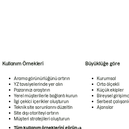
Kullanım Örnekleri
Büyüklüğe göre
Arama görünürlüğünü artırın
Kurumsal
YZ tavsiyelerinde yer alın
Orta ölçekli
Pazarınızı araştırın
Küçük ekipler
Yerel müşterilerle bağlantı kurun
Bireysel girişimc
İlgi çekici içerikler oluşturun
Serbest çalışanl
Teknik site sorunlarını düzeltin
Ajanslar
Site dışı otoriteyi artırın
Müşteri stratejileri oluşturun
Tüm kullanım örneklerini görün