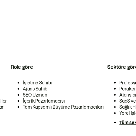
Role göre
Sektöre gör
İşletme Sahibi
Profesy
Ajans Sahibi
Peraken
SEO Uzmanı
Ajansla
iler
İçerik Pazarlamacısı
SaaS ve
ar
Tam Kapsamlı Büyüme Pazarlamacıları
Sağlık H
Yerel iş
Tüm sek