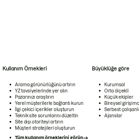
Kullanım Örnekleri
Büyüklüğe göre
Arama görünürlüğünü artırın
Kurumsal
YZ tavsiyelerinde yer alın
Orta ölçekli
Pazarınızı araştırın
Küçük ekipler
Yerel müşterilerle bağlantı kurun
Bireysel girişimc
İlgi çekici içerikler oluşturun
Serbest çalışanl
Teknik site sorunlarını düzeltin
Ajanslar
Site dışı otoriteyi artırın
Müşteri stratejileri oluşturun
Tüm kullanım örneklerini görün