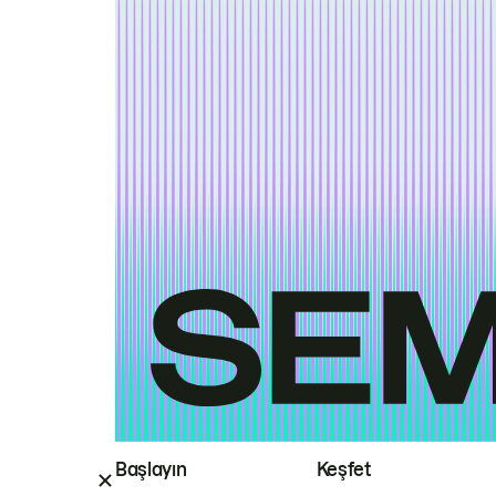
Başlayın
Keşfet