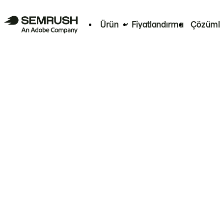
Ürün
Fiyatlandırma
Çözüml