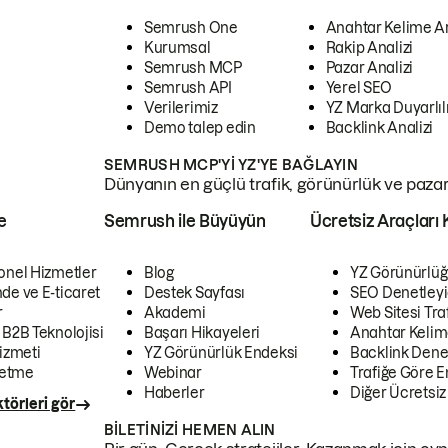
Semrush One
Anahtar Kelime A
Kurumsal
Rakip Analizi
Semrush MCP
Pazar Analizi
Semrush API
Yerel SEO
Verilerimiz
YZ Marka Duyarlılı
Demo talep edin
Backlink Analizi
SEMRUSH MCP'YI YZ'YE BAĞLAYIN
Dünyanın en güçlü trafik, görünürlük ve pazar v
e
Semrush ile Büyüyün
Ücretsiz Araçları 
onel Hizmetler
Blog
YZ Görünürlüğ
de ve E-ticaret
Destek Sayfası
SEO Denetleyi
r
Akademi
Web Sitesi Traf
 B2B Teknolojisi
Başarı Hikayeleri
Anahtar Kelim
izmeti
YZ Görünürlük Endeksi
Backlink Denet
letme
Webinar
Trafiğe Göre En
Haberler
Diğer Ücretsiz
törleri gör
BILETINIZI HEMEN ALIN