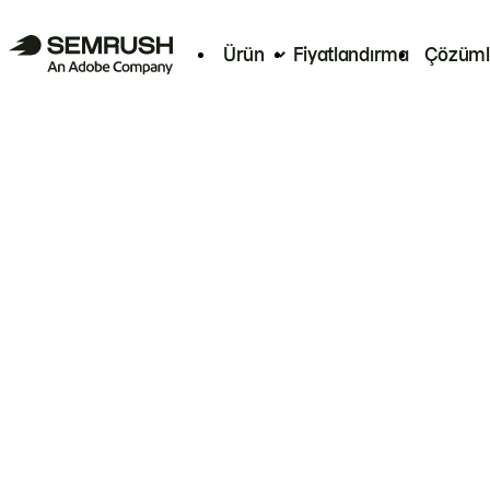
Ürün
Fiyatlandırma
Çözüml