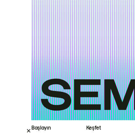
Başlayın
Keşfet