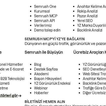
Semrush One
Anahtar Kelime A
Kurumsal
Rakip Analizi
Semrush MCP
Pazar Analizi
Semrush API
Yerel SEO
Verilerimiz
YZ Marka Duyarlılı
Demo talep edin
Backlink Analizi
SEMRUSH MCP'YI YZ'YE BAĞLAYIN
Dünyanın en güçlü trafik, görünürlük ve pazar v
e
Semrush ile Büyüyün
Ücretsiz Araçları 
onel Hizmetler
Blog
YZ Görünürlüğ
de ve E-ticaret
Destek Sayfası
SEO Denetleyi
r
Akademi
Web Sitesi Traf
 B2B Teknolojisi
Başarı Hikayeleri
Anahtar Kelim
izmeti
YZ Görünürlük Endeksi
Backlink Denet
letme
Webinar
Trafiğe Göre En
Haberler
Diğer Ücretsiz
törleri gör
BILETINIZI HEMEN ALIN