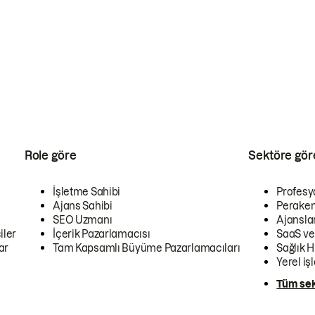
Role göre
Sektöre gör
İşletme Sahibi
Profesy
Ajans Sahibi
Peraken
SEO Uzmanı
Ajansla
iler
İçerik Pazarlamacısı
SaaS ve
ar
Tam Kapsamlı Büyüme Pazarlamacıları
Sağlık H
Yerel iş
Tüm sek