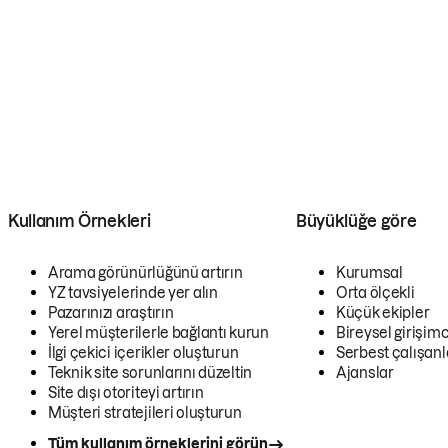
Kullanım Örnekleri
Büyüklüğe göre
Arama görünürlüğünü artırın
Kurumsal
YZ tavsiyelerinde yer alın
Orta ölçekli
Pazarınızı araştırın
Küçük ekipler
Yerel müşterilerle bağlantı kurun
Bireysel girişimc
İlgi çekici içerikler oluşturun
Serbest çalışanl
Teknik site sorunlarını düzeltin
Ajanslar
Site dışı otoriteyi artırın
Müşteri stratejileri oluşturun
Tüm kullanım örneklerini görün