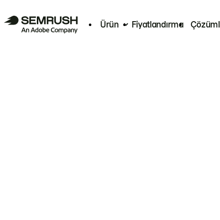
Ürün
Fiyatlandırma
Çözüml