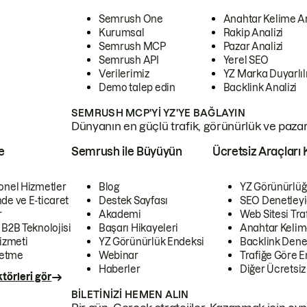
Semrush One
Anahtar Kelime A
Kurumsal
Rakip Analizi
Semrush MCP
Pazar Analizi
Semrush API
Yerel SEO
Verilerimiz
YZ Marka Duyarlılı
Demo talep edin
Backlink Analizi
SEMRUSH MCP'YI YZ'YE BAĞLAYIN
Dünyanın en güçlü trafik, görünürlük ve pazar v
e
Semrush ile Büyüyün
Ücretsiz Araçları 
onel Hizmetler
Blog
YZ Görünürlüğ
de ve E-ticaret
Destek Sayfası
SEO Denetleyi
r
Akademi
Web Sitesi Traf
 B2B Teknolojisi
Başarı Hikayeleri
Anahtar Kelim
izmeti
YZ Görünürlük Endeksi
Backlink Denet
letme
Webinar
Trafiğe Göre En
Haberler
Diğer Ücretsiz
törleri gör
BILETINIZI HEMEN ALIN