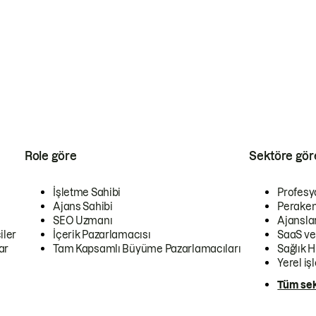
Role göre
Sektöre gör
İşletme Sahibi
Profesy
Ajans Sahibi
Peraken
SEO Uzmanı
Ajansla
iler
İçerik Pazarlamacısı
SaaS ve
ar
Tam Kapsamlı Büyüme Pazarlamacıları
Sağlık H
Yerel iş
Tüm sek