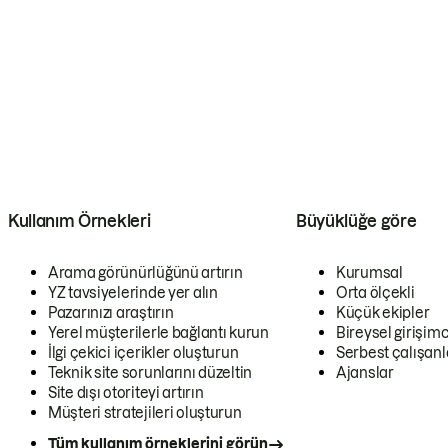
Kullanım Örnekleri
Büyüklüğe göre
Arama görünürlüğünü artırın
Kurumsal
YZ tavsiyelerinde yer alın
Orta ölçekli
Pazarınızı araştırın
Küçük ekipler
Yerel müşterilerle bağlantı kurun
Bireysel girişimc
İlgi çekici içerikler oluşturun
Serbest çalışanl
Teknik site sorunlarını düzeltin
Ajanslar
Site dışı otoriteyi artırın
Müşteri stratejileri oluşturun
Tüm kullanım örneklerini görün