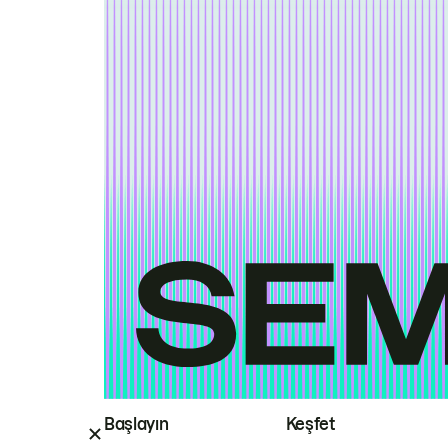
Başlayın
Keşfet