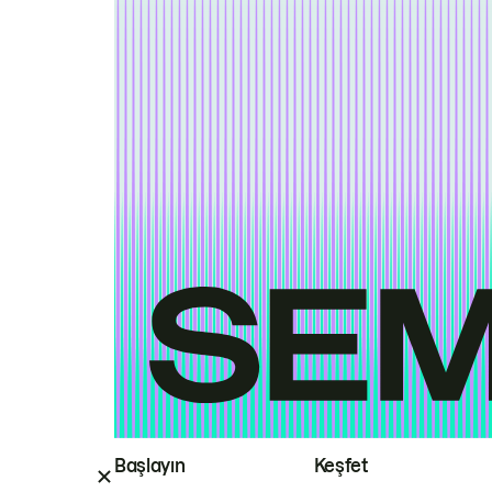
Başlayın
Keşfet