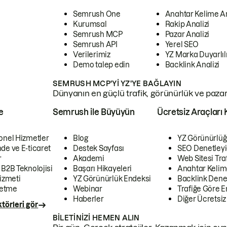
Semrush One
Anahtar Kelime A
Kurumsal
Rakip Analizi
Semrush MCP
Pazar Analizi
Semrush API
Yerel SEO
Verilerimiz
YZ Marka Duyarlılı
Demo talep edin
Backlink Analizi
SEMRUSH MCP'YI YZ'YE BAĞLAYIN
Dünyanın en güçlü trafik, görünürlük ve pazar v
e
Semrush ile Büyüyün
Ücretsiz Araçları 
onel Hizmetler
Blog
YZ Görünürlüğ
de ve E-ticaret
Destek Sayfası
SEO Denetleyi
r
Akademi
Web Sitesi Traf
 B2B Teknolojisi
Başarı Hikayeleri
Anahtar Kelim
izmeti
YZ Görünürlük Endeksi
Backlink Denet
letme
Webinar
Trafiğe Göre En
Haberler
Diğer Ücretsiz
törleri gör
BILETINIZI HEMEN ALIN