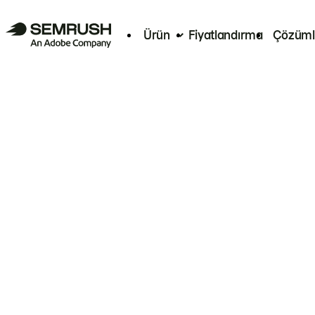
Ürün
Fiyatlandırma
Çözüml