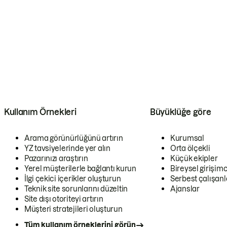
Kullanım Örnekleri
Büyüklüğe göre
Arama görünürlüğünü artırın
Kurumsal
YZ tavsiyelerinde yer alın
Orta ölçekli
Pazarınızı araştırın
Küçük ekipler
Yerel müşterilerle bağlantı kurun
Bireysel girişimc
İlgi çekici içerikler oluşturun
Serbest çalışanl
Teknik site sorunlarını düzeltin
Ajanslar
Site dışı otoriteyi artırın
Müşteri stratejileri oluşturun
Tüm kullanım örneklerini görün