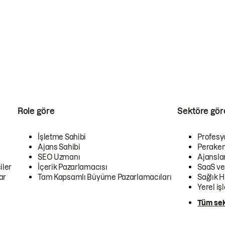
Role göre
Sektöre gör
İşletme Sahibi
Profesy
Ajans Sahibi
Peraken
SEO Uzmanı
Ajansla
iler
İçerik Pazarlamacısı
SaaS ve
ar
Tam Kapsamlı Büyüme Pazarlamacıları
Sağlık H
Yerel iş
Tüm sek