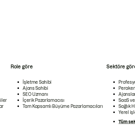
Role göre
Sektöre gör
İşletme Sahibi
Profesy
Ajans Sahibi
Peraken
SEO Uzmanı
Ajansla
iler
İçerik Pazarlamacısı
SaaS ve
ar
Tam Kapsamlı Büyüme Pazarlamacıları
Sağlık H
Yerel iş
Tüm sek