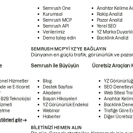
Semrush One
Anahtar Kelime A
Kurumsal
Rakip Analizi
Semrush MCP
Pazar Analizi
Semrush API
Yerel SEO
Verilerimiz
YZ Marka Duyarlılı
Demo talep edin
Backlink Analizi
SEMRUSH MCP'YI YZ'YE BAĞLAYIN
Dünyanın en güçlü trafik, görünürlük ve pazar v
e
Semrush ile Büyüyün
Ücretsiz Araçları 
onel Hizmetler
Blog
YZ Görünürlüğ
de ve E-ticaret
Destek Sayfası
SEO Denetleyi
r
Akademi
Web Sitesi Traf
 B2B Teknolojisi
Başarı Hikayeleri
Anahtar Kelim
izmeti
YZ Görünürlük Endeksi
Backlink Denet
letme
Webinar
Trafiğe Göre En
Haberler
Diğer Ücretsiz
törleri gör
BILETINIZI HEMEN ALIN