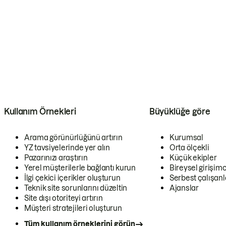
Kullanım Örnekleri
Büyüklüğe göre
Arama görünürlüğünü artırın
Kurumsal
YZ tavsiyelerinde yer alın
Orta ölçekli
Pazarınızı araştırın
Küçük ekipler
Yerel müşterilerle bağlantı kurun
Bireysel girişimc
İlgi çekici içerikler oluşturun
Serbest çalışanl
Teknik site sorunlarını düzeltin
Ajanslar
Site dışı otoriteyi artırın
Müşteri stratejileri oluşturun
Tüm kullanım örneklerini görün