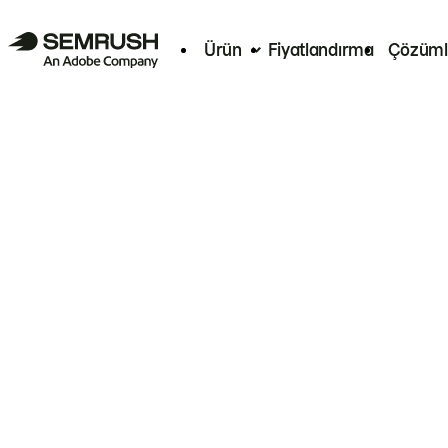
Ürün
Fiyatlandırma
Çözüml