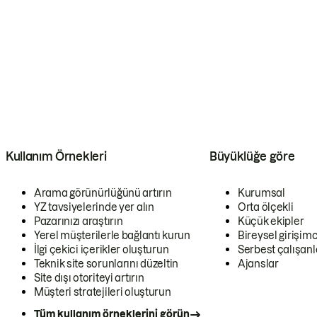
Kullanım Örnekleri
Büyüklüğe göre
Arama görünürlüğünü artırın
Kurumsal
YZ tavsiyelerinde yer alın
Orta ölçekli
Pazarınızı araştırın
Küçük ekipler
Yerel müşterilerle bağlantı kurun
Bireysel girişimc
İlgi çekici içerikler oluşturun
Serbest çalışanl
Teknik site sorunlarını düzeltin
Ajanslar
Site dışı otoriteyi artırın
Müşteri stratejileri oluşturun
Tüm kullanım örneklerini görün