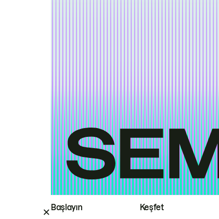
Başlayın
Keşfet