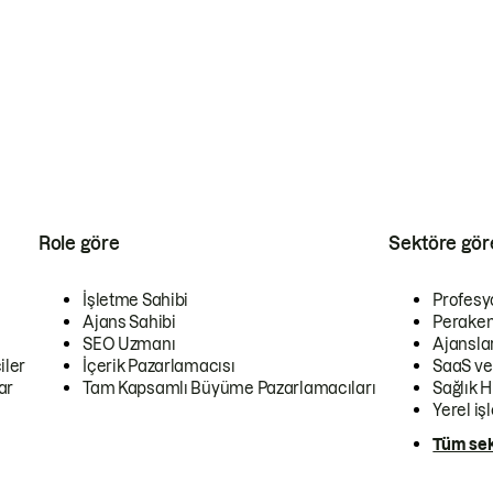
Role göre
Sektöre gör
İşletme Sahibi
Profesy
Ajans Sahibi
Peraken
SEO Uzmanı
Ajansla
iler
İçerik Pazarlamacısı
SaaS ve
ar
Tam Kapsamlı Büyüme Pazarlamacıları
Sağlık H
Yerel iş
Tüm sek