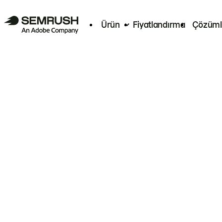
Ürün
Fiyatlandırma
Çözüml