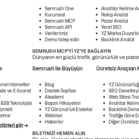
Semrush One
Anahtar Kelime A
Kurumsal
Rakip Analizi
Semrush MCP
Pazar Analizi
Semrush API
Yerel SEO
Verilerimiz
YZ Marka Duyarlılı
Demo talep edin
Backlink Analizi
SEMRUSH MCP'YI YZ'YE BAĞLAYIN
Dünyanın en güçlü trafik, görünürlük ve pazar v
e
Semrush ile Büyüyün
Ücretsiz Araçları 
onel Hizmetler
Blog
YZ Görünürlüğ
de ve E-ticaret
Destek Sayfası
SEO Denetleyi
r
Akademi
Web Sitesi Traf
 B2B Teknolojisi
Başarı Hikayeleri
Anahtar Kelim
izmeti
YZ Görünürlük Endeksi
Backlink Denet
letme
Webinar
Trafiğe Göre En
Haberler
Diğer Ücretsiz
törleri gör
BILETINIZI HEMEN ALIN