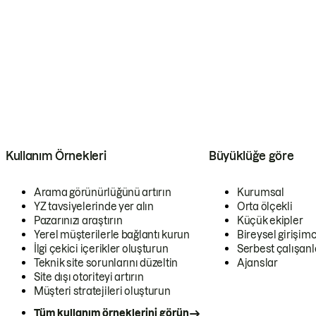
Kullanım Örnekleri
Büyüklüğe göre
Arama görünürlüğünü artırın
Kurumsal
YZ tavsiyelerinde yer alın
Orta ölçekli
Pazarınızı araştırın
Küçük ekipler
Yerel müşterilerle bağlantı kurun
Bireysel girişimc
İlgi çekici içerikler oluşturun
Serbest çalışanl
Teknik site sorunlarını düzeltin
Ajanslar
Site dışı otoriteyi artırın
Müşteri stratejileri oluşturun
Tüm kullanım örneklerini görün