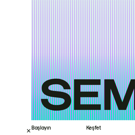
Başlayın
Keşfet