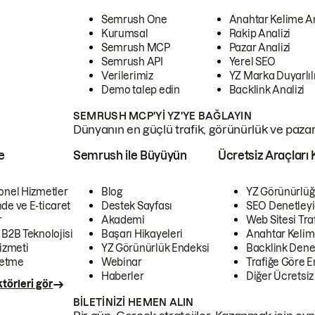
Semrush One
Anahtar Kelime A
Kurumsal
Rakip Analizi
Semrush MCP
Pazar Analizi
Semrush API
Yerel SEO
Verilerimiz
YZ Marka Duyarlılı
Demo talep edin
Backlink Analizi
SEMRUSH MCP'YI YZ'YE BAĞLAYIN
Dünyanın en güçlü trafik, görünürlük ve pazar v
e
Semrush ile Büyüyün
Ücretsiz Araçları 
onel Hizmetler
Blog
YZ Görünürlüğ
de ve E-ticaret
Destek Sayfası
SEO Denetleyi
r
Akademi
Web Sitesi Traf
 B2B Teknolojisi
Başarı Hikayeleri
Anahtar Kelim
izmeti
YZ Görünürlük Endeksi
Backlink Denet
letme
Webinar
Trafiğe Göre En
Haberler
Diğer Ücretsiz
törleri gör
BILETINIZI HEMEN ALIN