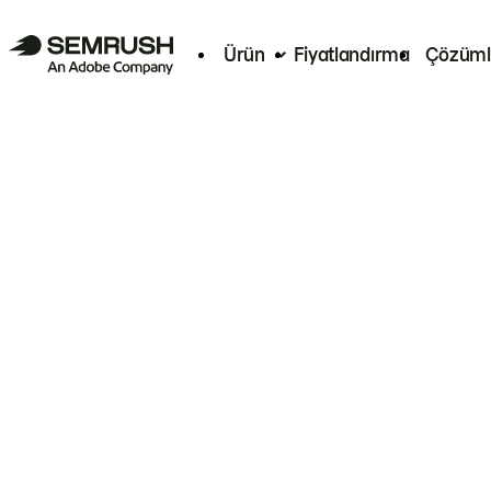
Ürün
Fiyatlandırma
Çözüml