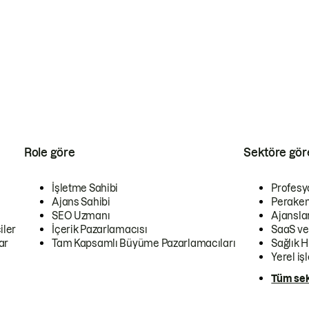
Role göre
Sektöre gör
İşletme Sahibi
Profesy
Ajans Sahibi
Peraken
SEO Uzmanı
Ajansla
iler
İçerik Pazarlamacısı
SaaS ve
ar
Tam Kapsamlı Büyüme Pazarlamacıları
Sağlık H
Yerel iş
Tüm sek