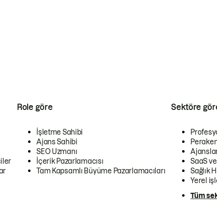
Role göre
Sektöre gör
İşletme Sahibi
Profesy
Ajans Sahibi
Peraken
SEO Uzmanı
Ajansla
iler
İçerik Pazarlamacısı
SaaS ve
ar
Tam Kapsamlı Büyüme Pazarlamacıları
Sağlık H
Yerel iş
Tüm sek