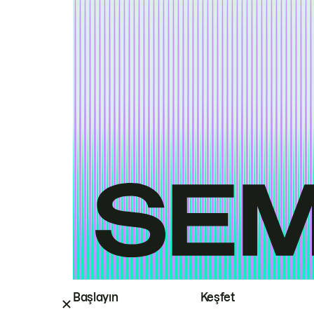
Başlayın
Keşfet