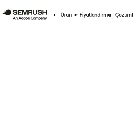
Ürün
Fiyatlandırma
Çözüml