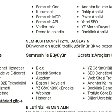
Semrush One
Anahtar Kelime A
Kurumsal
Rakip Analizi
Semrush MCP
Pazar Analizi
Semrush API
Yerel SEO
Verilerimiz
YZ Marka Duyarlılı
Demo talep edin
Backlink Analizi
SEMRUSH MCP'YI YZ'YE BAĞLAYIN
Dünyanın en güçlü trafik, görünürlük ve pazar v
e
Semrush ile Büyüyün
Ücretsiz Araçları 
onel Hizmetler
Blog
YZ Görünürlüğ
de ve E-ticaret
Destek Sayfası
SEO Denetleyi
r
Akademi
Web Sitesi Traf
 B2B Teknolojisi
Başarı Hikayeleri
Anahtar Kelim
izmeti
YZ Görünürlük Endeksi
Backlink Denet
letme
Webinar
Trafiğe Göre En
Haberler
Diğer Ücretsiz
törleri gör
BILETINIZI HEMEN ALIN