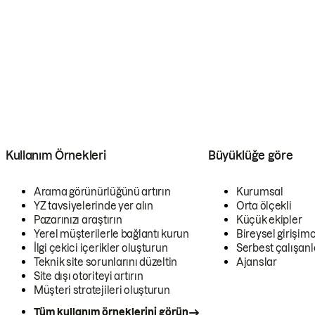
Kullanım Örnekleri
Büyüklüğe göre
Arama görünürlüğünü artırın
Kurumsal
YZ tavsiyelerinde yer alın
Orta ölçekli
Pazarınızı araştırın
Küçük ekipler
Yerel müşterilerle bağlantı kurun
Bireysel girişimc
İlgi çekici içerikler oluşturun
Serbest çalışanl
Teknik site sorunlarını düzeltin
Ajanslar
Site dışı otoriteyi artırın
Müşteri stratejileri oluşturun
Tüm kullanım örneklerini görün