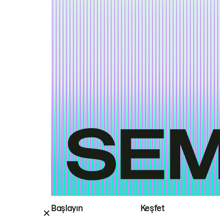
Başlayın
Keşfet