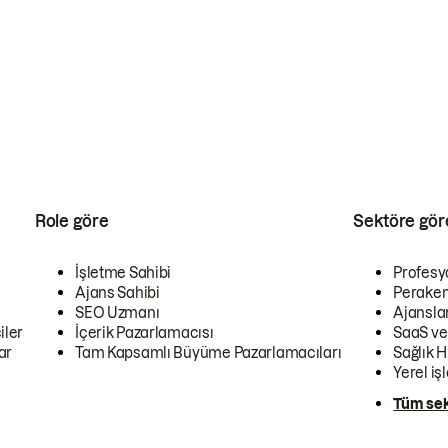
Role göre
Sektöre gör
İşletme Sahibi
Profesy
Ajans Sahibi
Peraken
SEO Uzmanı
Ajansla
iler
İçerik Pazarlamacısı
SaaS ve
ar
Tam Kapsamlı Büyüme Pazarlamacıları
Sağlık H
Yerel iş
Tüm sek