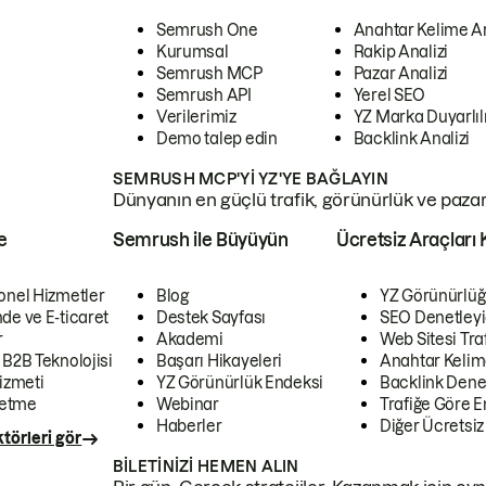
Semrush One
Anahtar Kelime A
Kurumsal
Rakip Analizi
Semrush MCP
Pazar Analizi
Semrush API
Yerel SEO
Verilerimiz
YZ Marka Duyarlılı
Demo talep edin
Backlink Analizi
SEMRUSH MCP'YI YZ'YE BAĞLAYIN
Dünyanın en güçlü trafik, görünürlük ve pazar v
e
Semrush ile Büyüyün
Ücretsiz Araçları 
onel Hizmetler
Blog
YZ Görünürlüğ
de ve E-ticaret
Destek Sayfası
SEO Denetleyi
r
Akademi
Web Sitesi Traf
 B2B Teknolojisi
Başarı Hikayeleri
Anahtar Kelim
izmeti
YZ Görünürlük Endeksi
Backlink Denet
letme
Webinar
Trafiğe Göre En
Haberler
Diğer Ücretsiz
törleri gör
BILETINIZI HEMEN ALIN