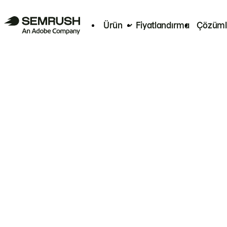
Ürün
Fiyatlandırma
Çözüml