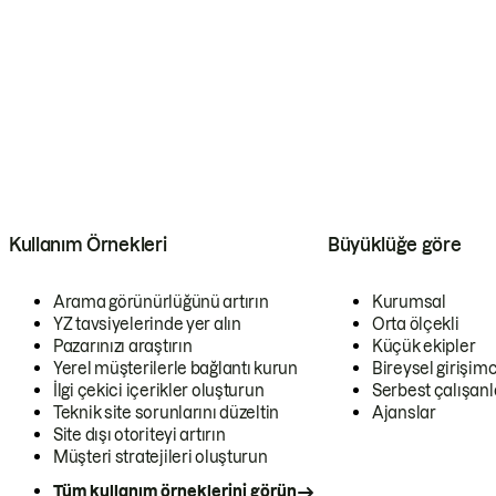
Kullanım Örnekleri
Büyüklüğe göre
Arama görünürlüğünü artırın
Kurumsal
YZ tavsiyelerinde yer alın
Orta ölçekli
Pazarınızı araştırın
Küçük ekipler
Yerel müşterilerle bağlantı kurun
Bireysel girişimc
İlgi çekici içerikler oluşturun
Serbest çalışanl
Teknik site sorunlarını düzeltin
Ajanslar
Site dışı otoriteyi artırın
Müşteri stratejileri oluşturun
Tüm kullanım örneklerini görün