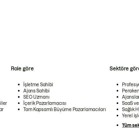
Role göre
Sektöre gör
İşletme Sahibi
Profesy
Ajans Sahibi
Peraken
SEO Uzmanı
Ajansla
iler
İçerik Pazarlamacısı
SaaS ve
ar
Tam Kapsamlı Büyüme Pazarlamacıları
Sağlık H
Yerel iş
Tüm sek