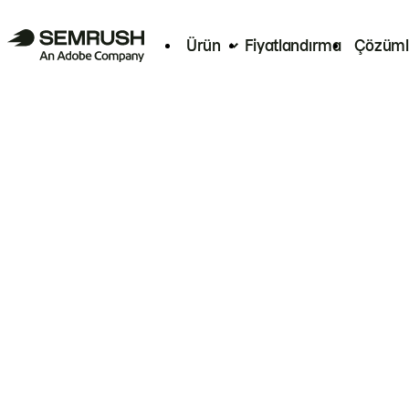
Ürün
Fiyatlandırma
Çözüml