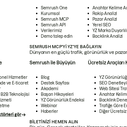
Semrush One
Anahtar Kelime A
Kurumsal
Rakip Analizi
Semrush MCP
Pazar Analizi
Semrush API
Yerel SEO
Verilerimiz
YZ Marka Duyarlılı
Demo talep edin
Backlink Analizi
SEMRUSH MCP'YI YZ'YE BAĞLAYIN
Dünyanın en güçlü trafik, görünürlük ve pazar v
e
Semrush ile Büyüyün
Ücretsiz Araçları 
onel Hizmetler
Blog
YZ Görünürlüğ
de ve E-ticaret
Destek Sayfası
SEO Denetleyi
r
Akademi
Web Sitesi Traf
 B2B Teknolojisi
Başarı Hikayeleri
Anahtar Kelim
izmeti
YZ Görünürlük Endeksi
Backlink Denet
letme
Webinar
Trafiğe Göre En
Haberler
Diğer Ücretsiz
törleri gör
BILETINIZI HEMEN ALIN