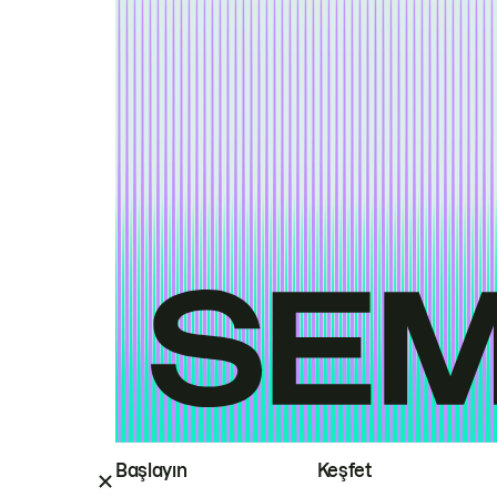
Başlayın
Keşfet