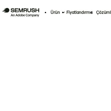
Ürün
Fiyatlandırma
Çözüml