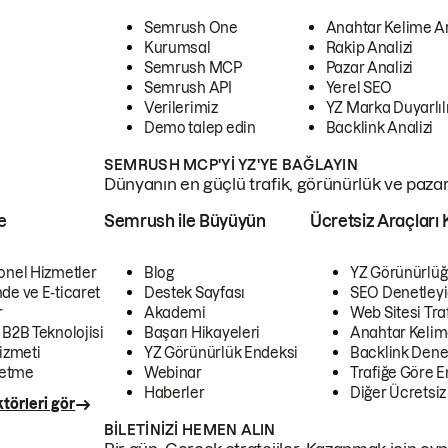
Semrush One
Anahtar Kelime A
Kurumsal
Rakip Analizi
Semrush MCP
Pazar Analizi
Semrush API
Yerel SEO
Verilerimiz
YZ Marka Duyarlılı
Demo talep edin
Backlink Analizi
SEMRUSH MCP'YI YZ'YE BAĞLAYIN
Dünyanın en güçlü trafik, görünürlük ve pazar v
e
Semrush ile Büyüyün
Ücretsiz Araçları 
onel Hizmetler
Blog
YZ Görünürlüğ
de ve E-ticaret
Destek Sayfası
SEO Denetleyi
r
Akademi
Web Sitesi Traf
 B2B Teknolojisi
Başarı Hikayeleri
Anahtar Kelim
izmeti
YZ Görünürlük Endeksi
Backlink Denet
letme
Webinar
Trafiğe Göre En
Haberler
Diğer Ücretsiz
törleri gör
BILETINIZI HEMEN ALIN