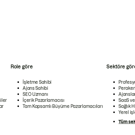
Role göre
Sektöre gör
İşletme Sahibi
Profesy
Ajans Sahibi
Peraken
SEO Uzmanı
Ajansla
iler
İçerik Pazarlamacısı
SaaS ve
ar
Tam Kapsamlı Büyüme Pazarlamacıları
Sağlık H
Yerel iş
Tüm sek