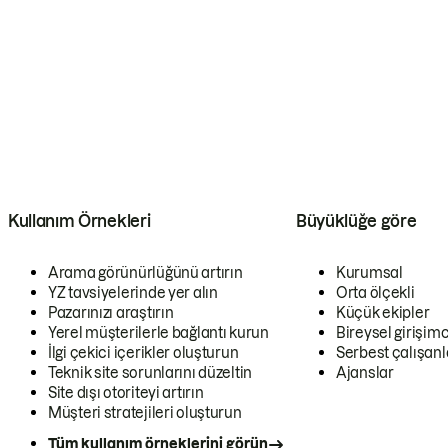
Kullanım Örnekleri
Büyüklüğe göre
Arama görünürlüğünü artırın
Kurumsal
YZ tavsiyelerinde yer alın
Orta ölçekli
Pazarınızı araştırın
Küçük ekipler
Yerel müşterilerle bağlantı kurun
Bireysel girişimc
İlgi çekici içerikler oluşturun
Serbest çalışanl
Teknik site sorunlarını düzeltin
Ajanslar
Site dışı otoriteyi artırın
Müşteri stratejileri oluşturun
Tüm kullanım örneklerini görün