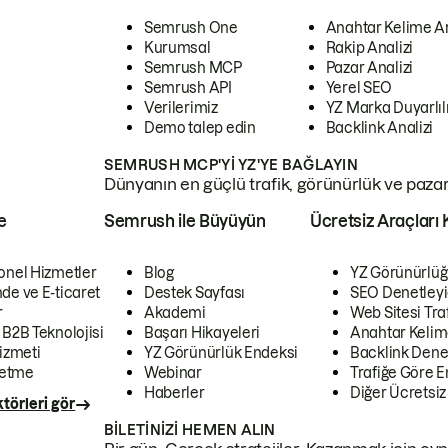
Semrush One
Anahtar Kelime A
Kurumsal
Rakip Analizi
Semrush MCP
Pazar Analizi
Semrush API
Yerel SEO
Verilerimiz
YZ Marka Duyarlılı
Demo talep edin
Backlink Analizi
SEMRUSH MCP'YI YZ'YE BAĞLAYIN
Dünyanın en güçlü trafik, görünürlük ve pazar v
e
Semrush ile Büyüyün
Ücretsiz Araçları 
onel Hizmetler
Blog
YZ Görünürlüğ
de ve E-ticaret
Destek Sayfası
SEO Denetleyi
r
Akademi
Web Sitesi Traf
 B2B Teknolojisi
Başarı Hikayeleri
Anahtar Kelim
izmeti
YZ Görünürlük Endeksi
Backlink Denet
letme
Webinar
Trafiğe Göre En
Haberler
Diğer Ücretsiz
törleri gör
BILETINIZI HEMEN ALIN