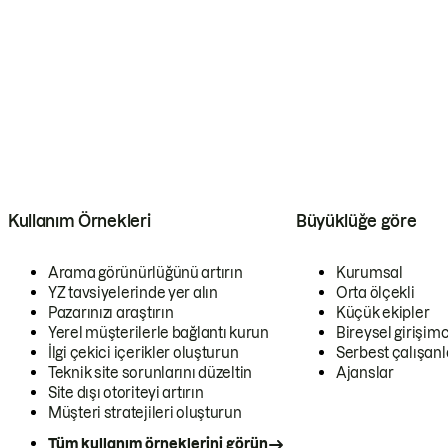
Kullanım Örnekleri
Büyüklüğe göre
Arama görünürlüğünü artırın
Kurumsal
YZ tavsiyelerinde yer alın
Orta ölçekli
Pazarınızı araştırın
Küçük ekipler
Yerel müşterilerle bağlantı kurun
Bireysel girişimc
İlgi çekici içerikler oluşturun
Serbest çalışanl
Teknik site sorunlarını düzeltin
Ajanslar
Site dışı otoriteyi artırın
Müşteri stratejileri oluşturun
Tüm kullanım örneklerini görün