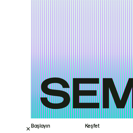
Başlayın
Keşfet