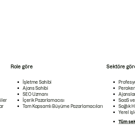
Role göre
Sektöre gör
İşletme Sahibi
Profesy
Ajans Sahibi
Peraken
SEO Uzmanı
Ajansla
iler
İçerik Pazarlamacısı
SaaS ve
ar
Tam Kapsamlı Büyüme Pazarlamacıları
Sağlık H
Yerel iş
Tüm sek