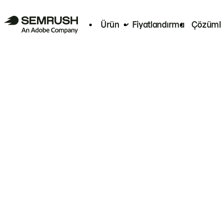
Ürün
Fiyatlandırma
Çözüml