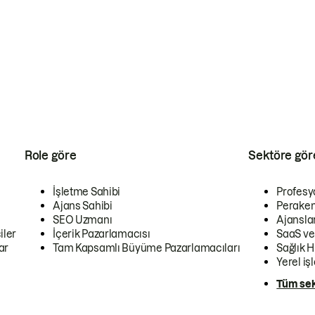
Role göre
Sektöre gör
İşletme Sahibi
Profesy
Ajans Sahibi
Peraken
SEO Uzmanı
Ajansla
iler
İçerik Pazarlamacısı
SaaS ve
ar
Tam Kapsamlı Büyüme Pazarlamacıları
Sağlık H
Yerel iş
Tüm sek