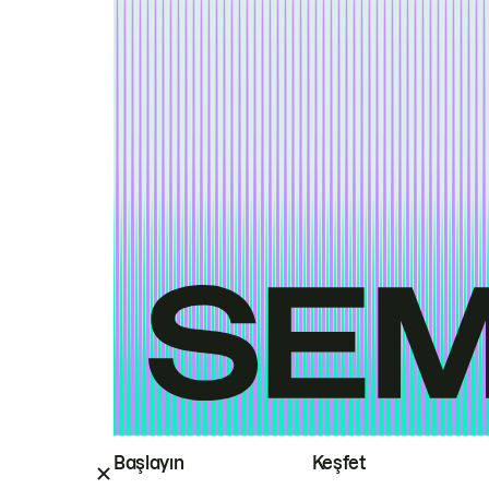
Başlayın
Keşfet