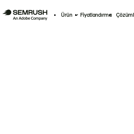
Ürün
Fiyatlandırma
Çözüml