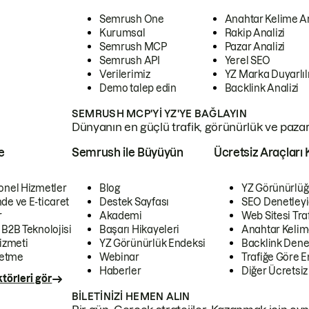
Semrush One
Anahtar Kelime A
Kurumsal
Rakip Analizi
Semrush MCP
Pazar Analizi
Semrush API
Yerel SEO
Verilerimiz
YZ Marka Duyarlılı
Demo talep edin
Backlink Analizi
SEMRUSH MCP'YI YZ'YE BAĞLAYIN
Dünyanın en güçlü trafik, görünürlük ve pazar v
e
Semrush ile Büyüyün
Ücretsiz Araçları 
onel Hizmetler
Blog
YZ Görünürlüğ
de ve E-ticaret
Destek Sayfası
SEO Denetleyi
r
Akademi
Web Sitesi Traf
 B2B Teknolojisi
Başarı Hikayeleri
Anahtar Kelim
izmeti
YZ Görünürlük Endeksi
Backlink Denet
letme
Webinar
Trafiğe Göre En
Haberler
Diğer Ücretsiz
törleri gör
BILETINIZI HEMEN ALIN