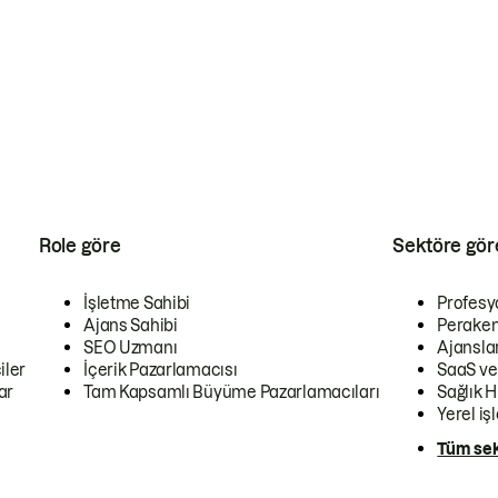
Role göre
Sektöre gör
İşletme Sahibi
Profesy
Ajans Sahibi
Peraken
SEO Uzmanı
Ajansla
iler
İçerik Pazarlamacısı
SaaS ve
ar
Tam Kapsamlı Büyüme Pazarlamacıları
Sağlık H
Yerel iş
Tüm sek