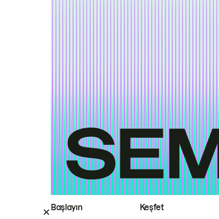
Başlayın
Keşfet