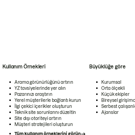
Kullanım Örnekleri
Büyüklüğe göre
Arama görünürlüğünü artırın
Kurumsal
YZ tavsiyelerinde yer alın
Orta ölçekli
Pazarınızı araştırın
Küçük ekipler
Yerel müşterilerle bağlantı kurun
Bireysel girişimc
İlgi çekici içerikler oluşturun
Serbest çalışanl
Teknik site sorunlarını düzeltin
Ajanslar
Site dışı otoriteyi artırın
Müşteri stratejileri oluşturun
Tüm kullanım örneklerini görün