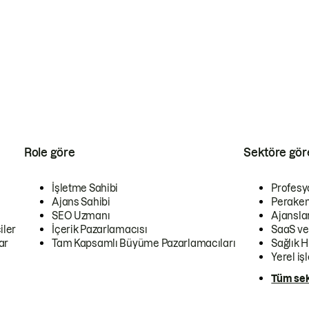
Role göre
Sektöre gör
İşletme Sahibi
Profesy
Ajans Sahibi
Peraken
SEO Uzmanı
Ajansla
iler
İçerik Pazarlamacısı
SaaS ve
ar
Tam Kapsamlı Büyüme Pazarlamacıları
Sağlık H
Yerel iş
Tüm sek