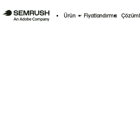
Ürün
Fiyatlandırma
Çözüml