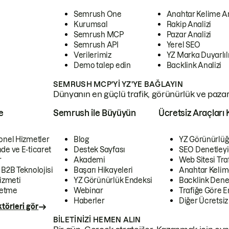
Semrush One
Anahtar Kelime A
Kurumsal
Rakip Analizi
Semrush MCP
Pazar Analizi
Semrush API
Yerel SEO
Verilerimiz
YZ Marka Duyarlılı
Demo talep edin
Backlink Analizi
SEMRUSH MCP'YI YZ'YE BAĞLAYIN
Dünyanın en güçlü trafik, görünürlük ve pazar v
e
Semrush ile Büyüyün
Ücretsiz Araçları 
onel Hizmetler
Blog
YZ Görünürlüğ
de ve E-ticaret
Destek Sayfası
SEO Denetleyi
r
Akademi
Web Sitesi Traf
 B2B Teknolojisi
Başarı Hikayeleri
Anahtar Kelim
izmeti
YZ Görünürlük Endeksi
Backlink Denet
letme
Webinar
Trafiğe Göre En
Haberler
Diğer Ücretsiz
törleri gör
BILETINIZI HEMEN ALIN