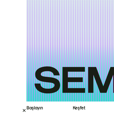
Başlayın
Keşfet