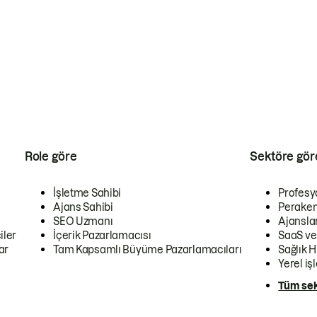
Role göre
Sektöre gör
İşletme Sahibi
Profesy
Ajans Sahibi
Peraken
SEO Uzmanı
Ajansla
iler
İçerik Pazarlamacısı
SaaS ve
ar
Tam Kapsamlı Büyüme Pazarlamacıları
Sağlık H
Yerel iş
Tüm sek