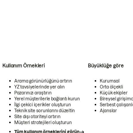
Kullanım Örnekleri
Büyüklüğe göre
Arama görünürlüğünü artırın
Kurumsal
YZ tavsiyelerinde yer alın
Orta ölçekli
Pazarınızı araştırın
Küçük ekipler
Yerel müşterilerle bağlantı kurun
Bireysel girişimc
İlgi çekici içerikler oluşturun
Serbest çalışanl
Teknik site sorunlarını düzeltin
Ajanslar
Site dışı otoriteyi artırın
Müşteri stratejileri oluşturun
Tüm kullanım örneklerini görün