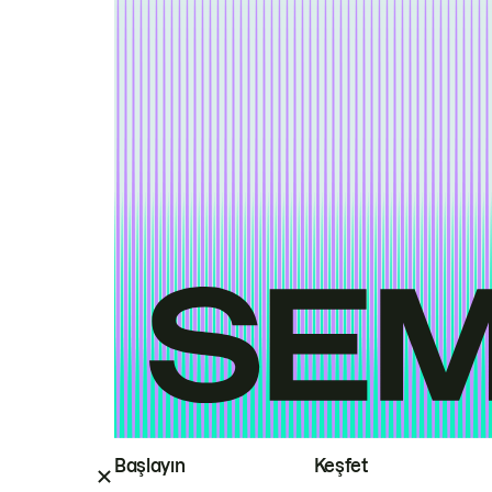
Başlayın
Keşfet