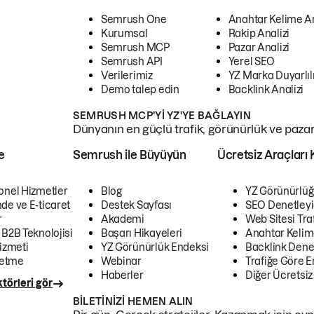
Semrush One
Anahtar Kelime A
Kurumsal
Rakip Analizi
Semrush MCP
Pazar Analizi
Semrush API
Yerel SEO
Verilerimiz
YZ Marka Duyarlılı
Demo talep edin
Backlink Analizi
SEMRUSH MCP'YI YZ'YE BAĞLAYIN
Dünyanın en güçlü trafik, görünürlük ve pazar v
e
Semrush ile Büyüyün
Ücretsiz Araçları 
onel Hizmetler
Blog
YZ Görünürlüğ
de ve E-ticaret
Destek Sayfası
SEO Denetleyi
r
Akademi
Web Sitesi Traf
 B2B Teknolojisi
Başarı Hikayeleri
Anahtar Kelim
izmeti
YZ Görünürlük Endeksi
Backlink Denet
letme
Webinar
Trafiğe Göre En
Haberler
Diğer Ücretsiz
törleri gör
BILETINIZI HEMEN ALIN