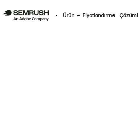
Ürün
Fiyatlandırma
Çözüml