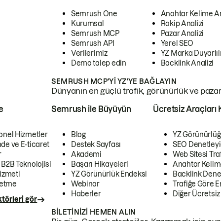
Semrush One
Anahtar Kelime A
Kurumsal
Rakip Analizi
Semrush MCP
Pazar Analizi
Semrush API
Yerel SEO
Verilerimiz
YZ Marka Duyarlılı
Demo talep edin
Backlink Analizi
SEMRUSH MCP'YI YZ'YE BAĞLAYIN
Dünyanın en güçlü trafik, görünürlük ve pazar v
e
Semrush ile Büyüyün
Ücretsiz Araçları 
onel Hizmetler
Blog
YZ Görünürlüğ
de ve E-ticaret
Destek Sayfası
SEO Denetleyi
r
Akademi
Web Sitesi Traf
 B2B Teknolojisi
Başarı Hikayeleri
Anahtar Kelim
izmeti
YZ Görünürlük Endeksi
Backlink Denet
letme
Webinar
Trafiğe Göre En
Haberler
Diğer Ücretsiz
törleri gör
BILETINIZI HEMEN ALIN