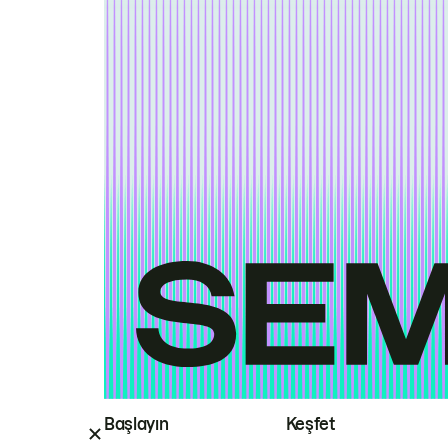
Başlayın
Keşfet