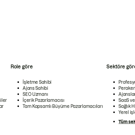
Role göre
Sektöre gör
İşletme Sahibi
Profesy
Ajans Sahibi
Peraken
SEO Uzmanı
Ajansla
iler
İçerik Pazarlamacısı
SaaS ve
ar
Tam Kapsamlı Büyüme Pazarlamacıları
Sağlık H
Yerel iş
Tüm sek