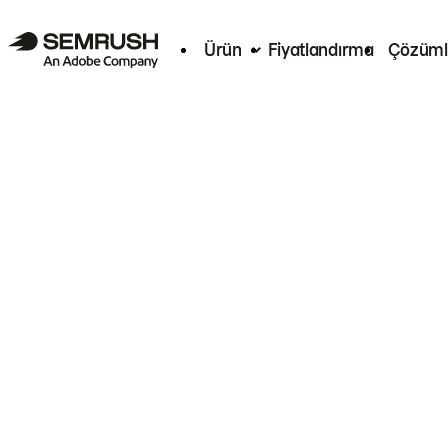
Ürün
Fiyatlandırma
Çözüml