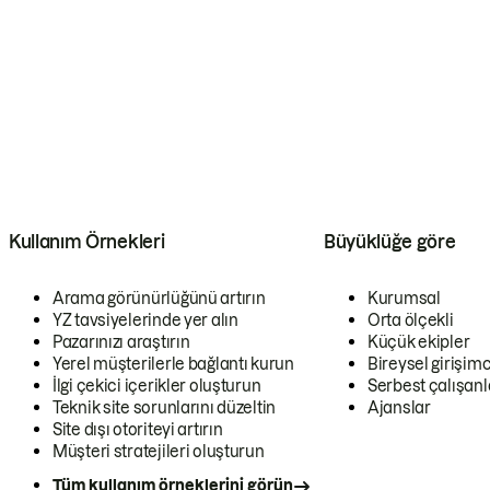
Kullanım Örnekleri
Büyüklüğe göre
Arama görünürlüğünü artırın
Kurumsal
YZ tavsiyelerinde yer alın
Orta ölçekli
Pazarınızı araştırın
Küçük ekipler
Yerel müşterilerle bağlantı kurun
Bireysel girişimc
İlgi çekici içerikler oluşturun
Serbest çalışanl
Teknik site sorunlarını düzeltin
Ajanslar
Site dışı otoriteyi artırın
Müşteri stratejileri oluşturun
Tüm kullanım örneklerini görün