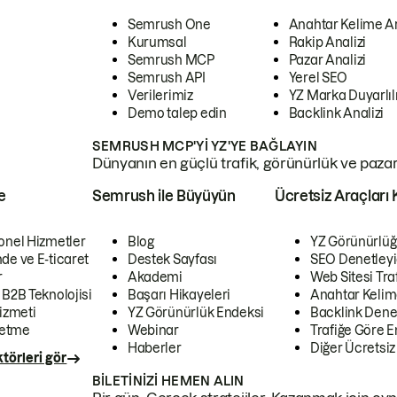
Semrush One
Anahtar Kelime A
Kurumsal
Rakip Analizi
Semrush MCP
Pazar Analizi
Semrush API
Yerel SEO
Verilerimiz
YZ Marka Duyarlılı
Demo talep edin
Backlink Analizi
SEMRUSH MCP'YI YZ'YE BAĞLAYIN
Dünyanın en güçlü trafik, görünürlük ve pazar v
e
Semrush ile Büyüyün
Ücretsiz Araçları 
onel Hizmetler
Blog
YZ Görünürlüğ
de ve E-ticaret
Destek Sayfası
SEO Denetleyi
r
Akademi
Web Sitesi Traf
 B2B Teknolojisi
Başarı Hikayeleri
Anahtar Kelim
izmeti
YZ Görünürlük Endeksi
Backlink Denet
letme
Webinar
Trafiğe Göre En
Haberler
Diğer Ücretsiz
törleri gör
BILETINIZI HEMEN ALIN