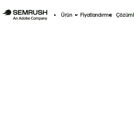
Ürün
Fiyatlandırma
Çözüml