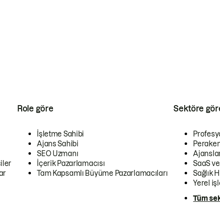
Role göre
Sektöre gör
İşletme Sahibi
Profesy
Ajans Sahibi
Peraken
SEO Uzmanı
Ajansla
iler
İçerik Pazarlamacısı
SaaS ve
ar
Tam Kapsamlı Büyüme Pazarlamacıları
Sağlık H
Yerel iş
Tüm sek