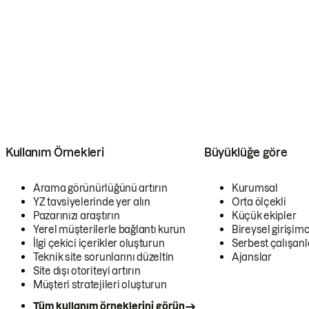
Kullanım Örnekleri
Büyüklüğe göre
Arama görünürlüğünü artırın
Kurumsal
YZ tavsiyelerinde yer alın
Orta ölçekli
Pazarınızı araştırın
Küçük ekipler
Yerel müşterilerle bağlantı kurun
Bireysel girişimc
İlgi çekici içerikler oluşturun
Serbest çalışanl
Teknik site sorunlarını düzeltin
Ajanslar
Site dışı otoriteyi artırın
Müşteri stratejileri oluşturun
Tüm kullanım örneklerini görün