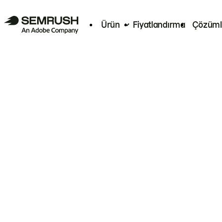
Ürün
Fiyatlandırma
Çözüml