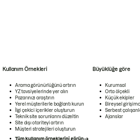
Kullanım Örnekleri
Büyüklüğe göre
Arama görünürlüğünü artırın
Kurumsal
YZ tavsiyelerinde yer alın
Orta ölçekli
Pazarınızı araştırın
Küçük ekipler
Yerel müşterilerle bağlantı kurun
Bireysel girişimc
İlgi çekici içerikler oluşturun
Serbest çalışanl
Teknik site sorunlarını düzeltin
Ajanslar
Site dışı otoriteyi artırın
Müşteri stratejileri oluşturun
Tüm kullanım örneklerini görün