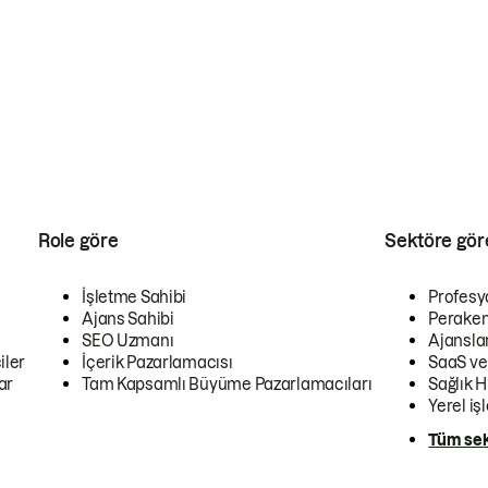
Role göre
Sektöre gör
İşletme Sahibi
Profesy
Ajans Sahibi
Peraken
SEO Uzmanı
Ajansla
iler
İçerik Pazarlamacısı
SaaS ve
ar
Tam Kapsamlı Büyüme Pazarlamacıları
Sağlık H
Yerel iş
Tüm sek