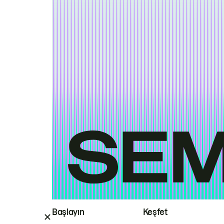
Başlayın
Keşfet