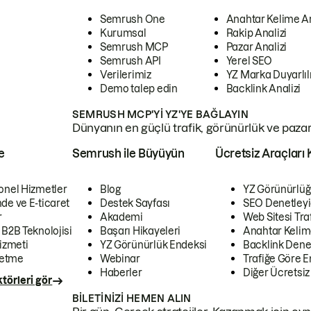
Semrush One
Anahtar Kelime A
Kurumsal
Rakip Analizi
Semrush MCP
Pazar Analizi
Semrush API
Yerel SEO
Verilerimiz
YZ Marka Duyarlılı
Demo talep edin
Backlink Analizi
SEMRUSH MCP'YI YZ'YE BAĞLAYIN
Dünyanın en güçlü trafik, görünürlük ve pazar v
e
Semrush ile Büyüyün
Ücretsiz Araçları 
onel Hizmetler
Blog
YZ Görünürlüğ
de ve E-ticaret
Destek Sayfası
SEO Denetleyi
r
Akademi
Web Sitesi Traf
 B2B Teknolojisi
Başarı Hikayeleri
Anahtar Kelim
izmeti
YZ Görünürlük Endeksi
Backlink Denet
letme
Webinar
Trafiğe Göre En
Haberler
Diğer Ücretsiz
törleri gör
BILETINIZI HEMEN ALIN