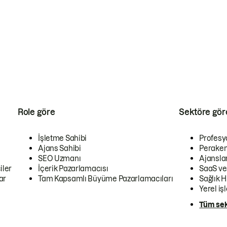
Role göre
Sektöre gör
İşletme Sahibi
Profesy
Ajans Sahibi
Peraken
SEO Uzmanı
Ajansla
iler
İçerik Pazarlamacısı
SaaS ve
ar
Tam Kapsamlı Büyüme Pazarlamacıları
Sağlık H
Yerel iş
Tüm sek