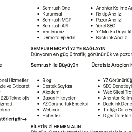
Semrush One
Anahtar Kelime A
Kurumsal
Rakip Analizi
Semrush MCP
Pazar Analizi
Semrush API
Yerel SEO
Verilerimiz
YZ Marka Duyarlılı
Demo talep edin
Backlink Analizi
SEMRUSH MCP'YI YZ'YE BAĞLAYIN
Dünyanın en güçlü trafik, görünürlük ve pazar v
e
Semrush ile Büyüyün
Ücretsiz Araçları 
onel Hizmetler
Blog
YZ Görünürlüğ
de ve E-ticaret
Destek Sayfası
SEO Denetleyi
r
Akademi
Web Sitesi Traf
 B2B Teknolojisi
Başarı Hikayeleri
Anahtar Kelim
izmeti
YZ Görünürlük Endeksi
Backlink Denet
letme
Webinar
Trafiğe Göre En
Haberler
Diğer Ücretsiz
törleri gör
BILETINIZI HEMEN ALIN