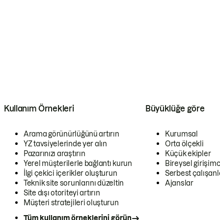
Kullanım Örnekleri
Büyüklüğe göre
Arama görünürlüğünü artırın
Kurumsal
YZ tavsiyelerinde yer alın
Orta ölçekli
Pazarınızı araştırın
Küçük ekipler
Yerel müşterilerle bağlantı kurun
Bireysel girişimc
İlgi çekici içerikler oluşturun
Serbest çalışanl
Teknik site sorunlarını düzeltin
Ajanslar
Site dışı otoriteyi artırın
Müşteri stratejileri oluşturun
Tüm kullanım örneklerini görün