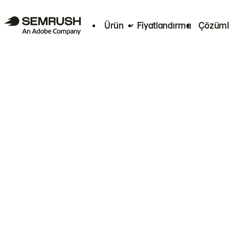
Ürün
Fiyatlandırma
Çözüml