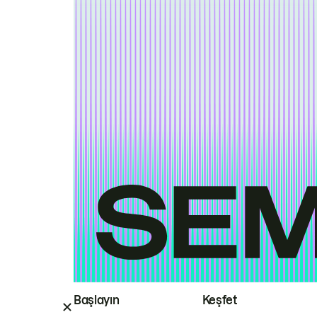
Başlayın
Keşfet