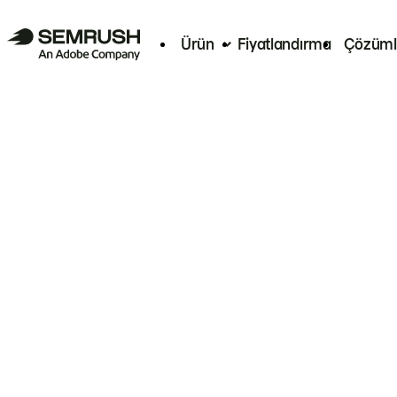
Ürün
Fiyatlandırma
Çözüml