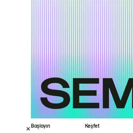
Başlayın
Keşfet