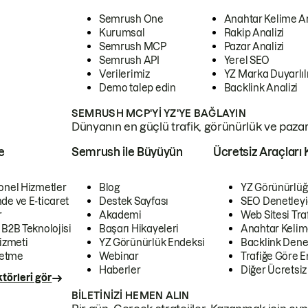
Semrush One
Anahtar Kelime A
Kurumsal
Rakip Analizi
Semrush MCP
Pazar Analizi
Semrush API
Yerel SEO
Verilerimiz
YZ Marka Duyarlılı
Demo talep edin
Backlink Analizi
SEMRUSH MCP'YI YZ'YE BAĞLAYIN
Dünyanın en güçlü trafik, görünürlük ve pazar v
e
Semrush ile Büyüyün
Ücretsiz Araçları 
onel Hizmetler
Blog
YZ Görünürlüğ
de ve E-ticaret
Destek Sayfası
SEO Denetleyi
r
Akademi
Web Sitesi Traf
 B2B Teknolojisi
Başarı Hikayeleri
Anahtar Kelim
izmeti
YZ Görünürlük Endeksi
Backlink Denet
letme
Webinar
Trafiğe Göre En
Haberler
Diğer Ücretsiz
törleri gör
BILETINIZI HEMEN ALIN