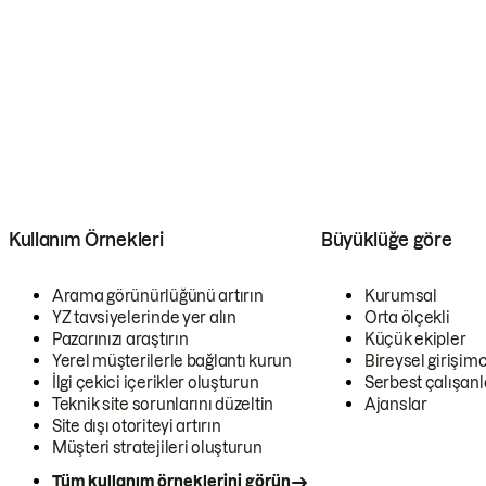
Kullanım Örnekleri
Büyüklüğe göre
Arama görünürlüğünü artırın
Kurumsal
YZ tavsiyelerinde yer alın
Orta ölçekli
Pazarınızı araştırın
Küçük ekipler
Yerel müşterilerle bağlantı kurun
Bireysel girişimc
İlgi çekici içerikler oluşturun
Serbest çalışanl
Teknik site sorunlarını düzeltin
Ajanslar
Site dışı otoriteyi artırın
Müşteri stratejileri oluşturun
Tüm kullanım örneklerini görün