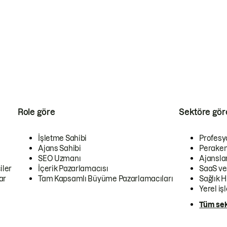
Role göre
Sektöre gör
İşletme Sahibi
Profesy
Ajans Sahibi
Peraken
SEO Uzmanı
Ajansla
iler
İçerik Pazarlamacısı
SaaS ve
ar
Tam Kapsamlı Büyüme Pazarlamacıları
Sağlık H
Yerel iş
Tüm sek