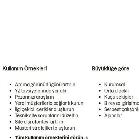
Kullanım Örnekleri
Büyüklüğe göre
Arama görünürlüğünü artırın
Kurumsal
YZ tavsiyelerinde yer alın
Orta ölçekli
Pazarınızı araştırın
Küçük ekipler
Yerel müşterilerle bağlantı kurun
Bireysel girişimc
İlgi çekici içerikler oluşturun
Serbest çalışanl
Teknik site sorunlarını düzeltin
Ajanslar
Site dışı otoriteyi artırın
Müşteri stratejileri oluşturun
Tüm kullanım örneklerini görün