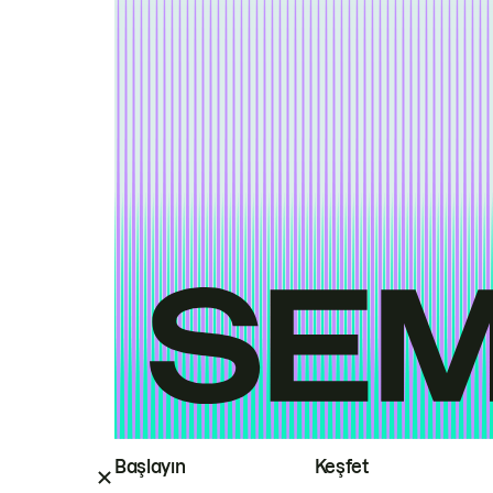
Başlayın
Keşfet