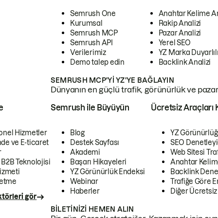
Semrush One
Anahtar Kelime A
Kurumsal
Rakip Analizi
Semrush MCP
Pazar Analizi
Semrush API
Yerel SEO
Verilerimiz
YZ Marka Duyarlılı
Demo talep edin
Backlink Analizi
SEMRUSH MCP'YI YZ'YE BAĞLAYIN
Dünyanın en güçlü trafik, görünürlük ve pazar v
e
Semrush ile Büyüyün
Ücretsiz Araçları 
onel Hizmetler
Blog
YZ Görünürlüğ
de ve E-ticaret
Destek Sayfası
SEO Denetleyi
r
Akademi
Web Sitesi Traf
 B2B Teknolojisi
Başarı Hikayeleri
Anahtar Kelim
izmeti
YZ Görünürlük Endeksi
Backlink Denet
letme
Webinar
Trafiğe Göre En
Haberler
Diğer Ücretsiz
törleri gör
BILETINIZI HEMEN ALIN