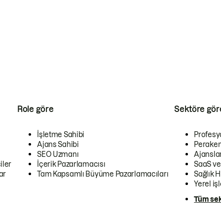
Role göre
Sektöre gör
İşletme Sahibi
Profesy
Ajans Sahibi
Peraken
SEO Uzmanı
Ajansla
iler
İçerik Pazarlamacısı
SaaS ve
ar
Tam Kapsamlı Büyüme Pazarlamacıları
Sağlık H
Yerel iş
Tüm sek