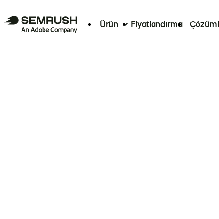
Ürün
Fiyatlandırma
Çözüml