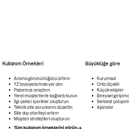
Kullanım Örnekleri
Büyüklüğe göre
Arama görünürlüğünü artırın
Kurumsal
YZ tavsiyelerinde yer alın
Orta ölçekli
Pazarınızı araştırın
Küçük ekipler
Yerel müşterilerle bağlantı kurun
Bireysel girişimc
İlgi çekici içerikler oluşturun
Serbest çalışanl
Teknik site sorunlarını düzeltin
Ajanslar
Site dışı otoriteyi artırın
Müşteri stratejileri oluşturun
Tüm kullanım örneklerini görün