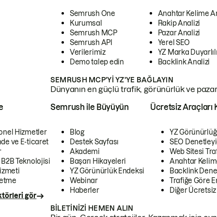
Semrush One
Anahtar Kelime A
Kurumsal
Rakip Analizi
Semrush MCP
Pazar Analizi
Semrush API
Yerel SEO
Verilerimiz
YZ Marka Duyarlılı
Demo talep edin
Backlink Analizi
SEMRUSH MCP'YI YZ'YE BAĞLAYIN
Dünyanın en güçlü trafik, görünürlük ve pazar v
e
Semrush ile Büyüyün
Ücretsiz Araçları 
onel Hizmetler
Blog
YZ Görünürlüğ
de ve E-ticaret
Destek Sayfası
SEO Denetleyi
r
Akademi
Web Sitesi Traf
 B2B Teknolojisi
Başarı Hikayeleri
Anahtar Kelim
izmeti
YZ Görünürlük Endeksi
Backlink Denet
letme
Webinar
Trafiğe Göre En
Haberler
Diğer Ücretsiz
törleri gör
BILETINIZI HEMEN ALIN