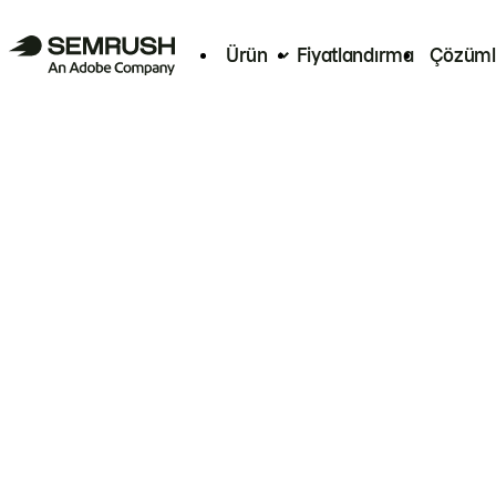
Ürün
Fiyatlandırma
Çözüml