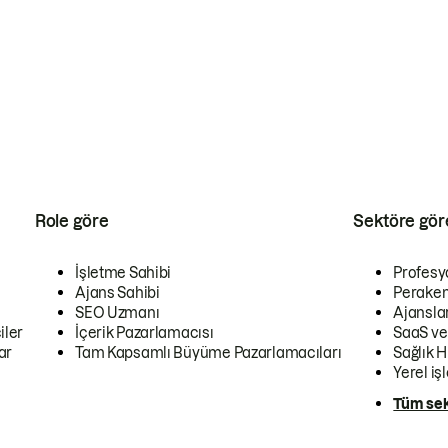
Role göre
Sektöre gör
İşletme Sahibi
Profesy
Ajans Sahibi
Peraken
SEO Uzmanı
Ajansla
iler
İçerik Pazarlamacısı
SaaS ve
ar
Tam Kapsamlı Büyüme Pazarlamacıları
Sağlık H
Yerel iş
Tüm sek