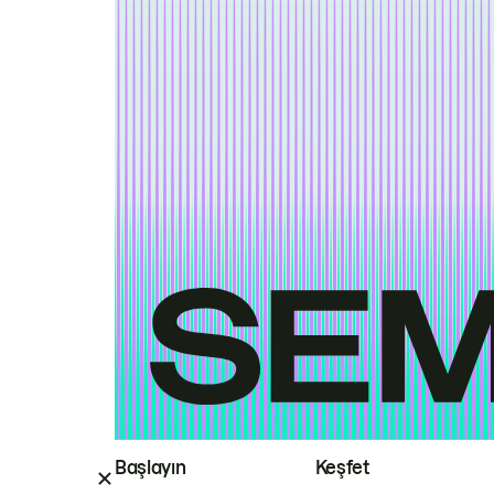
Başlayın
Keşfet