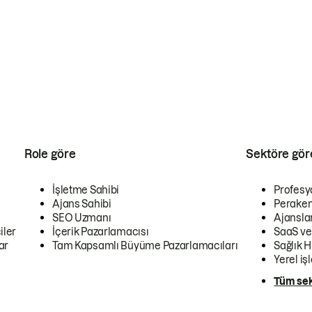
Role göre
Sektöre gör
İşletme Sahibi
Profesy
Ajans Sahibi
Peraken
SEO Uzmanı
Ajansla
iler
İçerik Pazarlamacısı
SaaS ve
ar
Tam Kapsamlı Büyüme Pazarlamacıları
Sağlık H
Yerel iş
Tüm sek