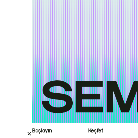
Başlayın
Keşfet