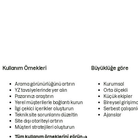
Kullanım Örnekleri
Büyüklüğe göre
Arama görünürlüğünü artırın
Kurumsal
YZ tavsiyelerinde yer alın
Orta ölçekli
Pazarınızı araştırın
Küçük ekipler
Yerel müşterilerle bağlantı kurun
Bireysel girişimc
İlgi çekici içerikler oluşturun
Serbest çalışanl
Teknik site sorunlarını düzeltin
Ajanslar
Site dışı otoriteyi artırın
Müşteri stratejileri oluşturun
Tüm kullanım örneklerini görün