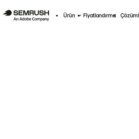
Ürün
Fiyatlandırma
Çözüml