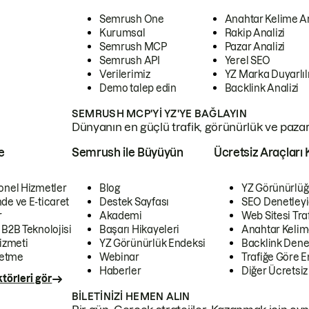
Semrush One
Anahtar Kelime A
Kurumsal
Rakip Analizi
Semrush MCP
Pazar Analizi
Semrush API
Yerel SEO
Verilerimiz
YZ Marka Duyarlılı
Demo talep edin
Backlink Analizi
SEMRUSH MCP'YI YZ'YE BAĞLAYIN
Dünyanın en güçlü trafik, görünürlük ve pazar v
e
Semrush ile Büyüyün
Ücretsiz Araçları 
onel Hizmetler
Blog
YZ Görünürlüğ
de ve E-ticaret
Destek Sayfası
SEO Denetleyi
r
Akademi
Web Sitesi Traf
 B2B Teknolojisi
Başarı Hikayeleri
Anahtar Kelim
izmeti
YZ Görünürlük Endeksi
Backlink Denet
letme
Webinar
Trafiğe Göre En
Haberler
Diğer Ücretsiz
törleri gör
BILETINIZI HEMEN ALIN