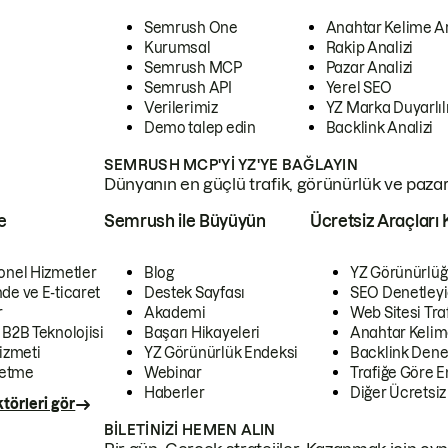
Semrush One
Anahtar Kelime A
Kurumsal
Rakip Analizi
Semrush MCP
Pazar Analizi
Semrush API
Yerel SEO
Verilerimiz
YZ Marka Duyarlılı
Demo talep edin
Backlink Analizi
SEMRUSH MCP'YI YZ'YE BAĞLAYIN
Dünyanın en güçlü trafik, görünürlük ve pazar v
e
Semrush ile Büyüyün
Ücretsiz Araçları 
onel Hizmetler
Blog
YZ Görünürlüğ
de ve E-ticaret
Destek Sayfası
SEO Denetleyi
r
Akademi
Web Sitesi Traf
 B2B Teknolojisi
Başarı Hikayeleri
Anahtar Kelim
izmeti
YZ Görünürlük Endeksi
Backlink Denet
letme
Webinar
Trafiğe Göre En
Haberler
Diğer Ücretsiz
törleri gör
BILETINIZI HEMEN ALIN