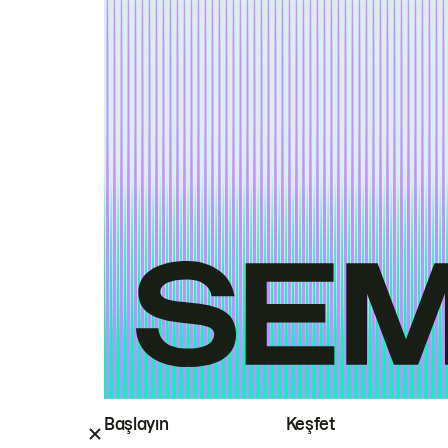
Başlayın
Keşfet