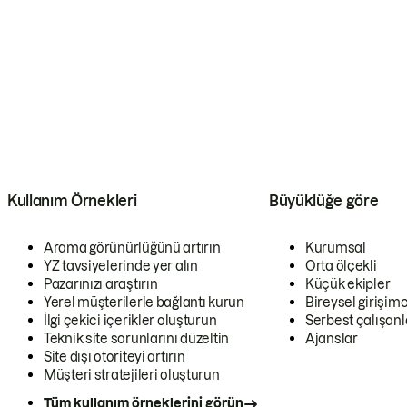
Kullanım Örnekleri
Büyüklüğe göre
Arama görünürlüğünü artırın
Kurumsal
YZ tavsiyelerinde yer alın
Orta ölçekli
Pazarınızı araştırın
Küçük ekipler
Yerel müşterilerle bağlantı kurun
Bireysel girişimc
İlgi çekici içerikler oluşturun
Serbest çalışanl
Teknik site sorunlarını düzeltin
Ajanslar
Site dışı otoriteyi artırın
Müşteri stratejileri oluşturun
Tüm kullanım örneklerini görün