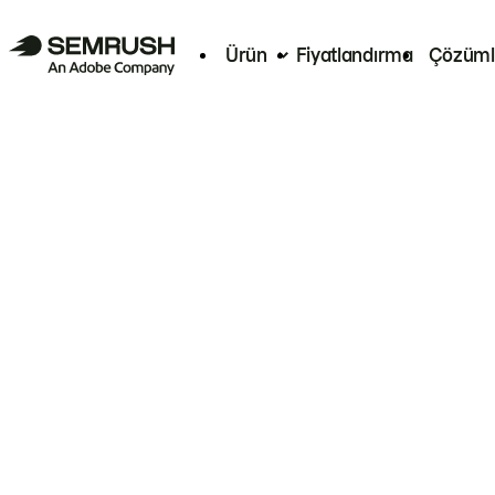
Ürün
Fiyatlandırma
Çözüml