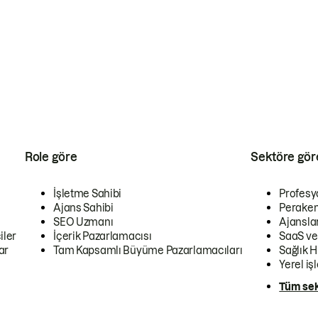
Role göre
Sektöre gör
İşletme Sahibi
Profesy
Ajans Sahibi
Peraken
SEO Uzmanı
Ajansla
iler
İçerik Pazarlamacısı
SaaS ve
ar
Tam Kapsamlı Büyüme Pazarlamacıları
Sağlık H
Yerel iş
Tüm sek