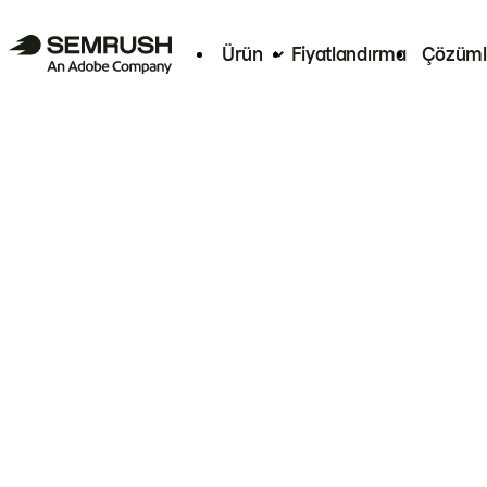
Ürün
Fiyatlandırma
Çözüml