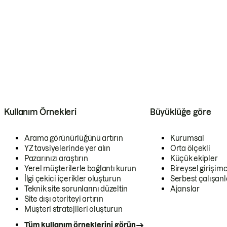
Kullanım Örnekleri
Büyüklüğe göre
Arama görünürlüğünü artırın
Kurumsal
YZ tavsiyelerinde yer alın
Orta ölçekli
Pazarınızı araştırın
Küçük ekipler
Yerel müşterilerle bağlantı kurun
Bireysel girişimc
İlgi çekici içerikler oluşturun
Serbest çalışanl
Teknik site sorunlarını düzeltin
Ajanslar
Site dışı otoriteyi artırın
Müşteri stratejileri oluşturun
Tüm kullanım örneklerini görün