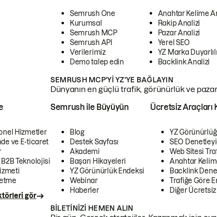
Semrush One
Anahtar Kelime A
Kurumsal
Rakip Analizi
Semrush MCP
Pazar Analizi
Semrush API
Yerel SEO
Verilerimiz
YZ Marka Duyarlılı
Demo talep edin
Backlink Analizi
SEMRUSH MCP'YI YZ'YE BAĞLAYIN
Dünyanın en güçlü trafik, görünürlük ve pazar v
e
Semrush ile Büyüyün
Ücretsiz Araçları 
onel Hizmetler
Blog
YZ Görünürlüğ
de ve E-ticaret
Destek Sayfası
SEO Denetleyi
r
Akademi
Web Sitesi Traf
 B2B Teknolojisi
Başarı Hikayeleri
Anahtar Kelim
izmeti
YZ Görünürlük Endeksi
Backlink Denet
letme
Webinar
Trafiğe Göre En
Haberler
Diğer Ücretsiz
törleri gör
BILETINIZI HEMEN ALIN