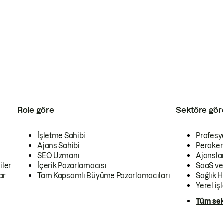
Role göre
Sektöre gör
İşletme Sahibi
Profesy
Ajans Sahibi
Peraken
SEO Uzmanı
Ajansla
iler
İçerik Pazarlamacısı
SaaS ve
ar
Tam Kapsamlı Büyüme Pazarlamacıları
Sağlık H
Yerel iş
Tüm sek