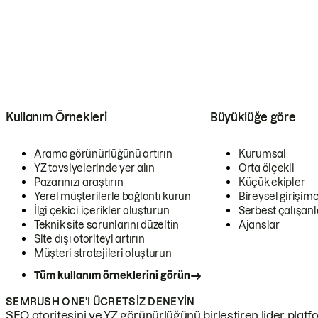
Kullanım Örnekleri
Büyüklüğe göre
Arama görünürlüğünü artırın
Kurumsal
YZ tavsiyelerinde yer alın
Orta ölçekli
Pazarınızı araştırın
Küçük ekipler
Yerel müşterilerle bağlantı kurun
Bireysel girişimc
İlgi çekici içerikler oluşturun
Serbest çalışanl
Teknik site sorunlarını düzeltin
Ajanslar
Site dışı otoriteyi artırın
Müşteri stratejileri oluşturun
Tüm kullanım örneklerini görün
SEMRUSH ONE'I ÜCRETSIZ DENEYIN
SEO otoritesini ve YZ görünürlüğünü birleştiren lider platf