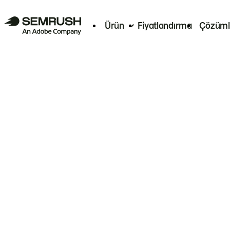
Ürün
Fiyatlandırma
Çözüml