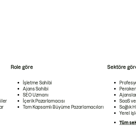
Role göre
Sektöre gör
İşletme Sahibi
Profesy
Ajans Sahibi
Peraken
SEO Uzmanı
Ajansla
iler
İçerik Pazarlamacısı
SaaS ve
ar
Tam Kapsamlı Büyüme Pazarlamacıları
Sağlık H
Yerel iş
Tüm sek