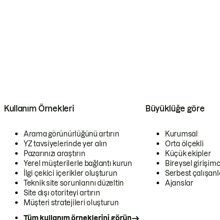
Kullanım Örnekleri
Büyüklüğe göre
Arama görünürlüğünü artırın
Kurumsal
YZ tavsiyelerinde yer alın
Orta ölçekli
Pazarınızı araştırın
Küçük ekipler
Yerel müşterilerle bağlantı kurun
Bireysel girişimc
İlgi çekici içerikler oluşturun
Serbest çalışanl
Teknik site sorunlarını düzeltin
Ajanslar
Site dışı otoriteyi artırın
Müşteri stratejileri oluşturun
Tüm kullanım örneklerini görün