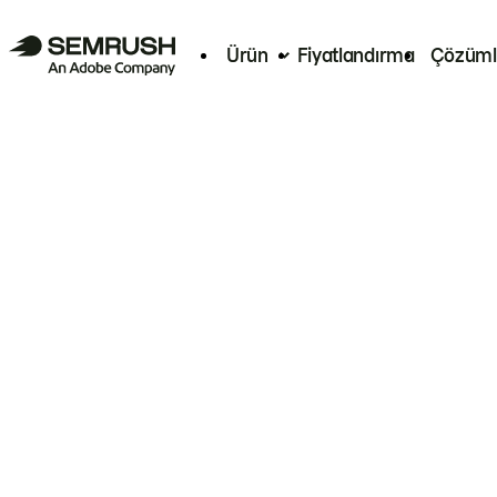
Ürün
Fiyatlandırma
Çözüml