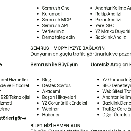
Semrush One
Anahtar Kelime A
Kurumsal
Rakip Analizi
Semrush MCP
Pazar Analizi
Semrush API
Yerel SEO
Verilerimiz
YZ Marka Duyarlılı
Demo talep edin
Backlink Analizi
SEMRUSH MCP'YI YZ'YE BAĞLAYIN
Dünyanın en güçlü trafik, görünürlük ve pazar v
e
Semrush ile Büyüyün
Ücretsiz Araçları 
onel Hizmetler
Blog
YZ Görünürlüğ
de ve E-ticaret
Destek Sayfası
SEO Denetleyi
r
Akademi
Web Sitesi Traf
 B2B Teknolojisi
Başarı Hikayeleri
Anahtar Kelim
izmeti
YZ Görünürlük Endeksi
Backlink Denet
letme
Webinar
Trafiğe Göre En
Haberler
Diğer Ücretsiz
törleri gör
BILETINIZI HEMEN ALIN