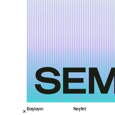
Başlayın
Keşfet