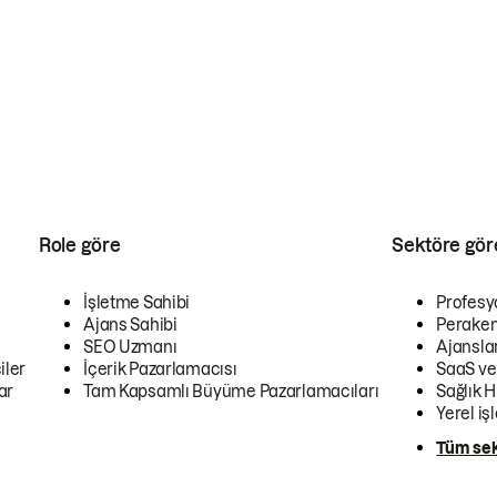
Role göre
Sektöre gör
İşletme Sahibi
Profesy
Ajans Sahibi
Peraken
SEO Uzmanı
Ajansla
iler
İçerik Pazarlamacısı
SaaS ve
ar
Tam Kapsamlı Büyüme Pazarlamacıları
Sağlık H
Yerel iş
Tüm sek