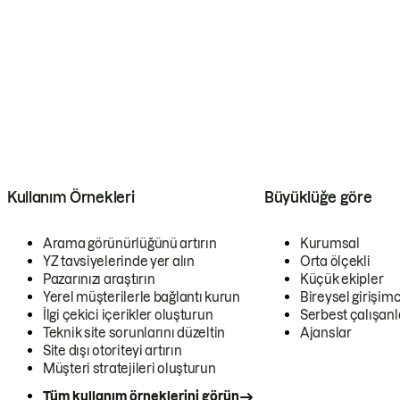
Kullanım Örnekleri
Büyüklüğe göre
Arama görünürlüğünü artırın
Kurumsal
YZ tavsiyelerinde yer alın
Orta ölçekli
Pazarınızı araştırın
Küçük ekipler
Yerel müşterilerle bağlantı kurun
Bireysel girişimc
İlgi çekici içerikler oluşturun
Serbest çalışanl
Teknik site sorunlarını düzeltin
Ajanslar
Site dışı otoriteyi artırın
Müşteri stratejileri oluşturun
Tüm kullanım örneklerini görün