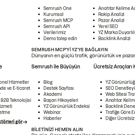
Semrush One
Anahtar Kelime A
Kurumsal
Rakip Analizi
Semrush MCP
Pazar Analizi
Semrush API
Yerel SEO
Verilerimiz
YZ Marka Duyarlılı
Demo talep edin
Backlink Analizi
SEMRUSH MCP'YI YZ'YE BAĞLAYIN
Dünyanın en güçlü trafik, görünürlük ve pazar v
e
Semrush ile Büyüyün
Ücretsiz Araçları 
onel Hizmetler
Blog
YZ Görünürlüğ
de ve E-ticaret
Destek Sayfası
SEO Denetleyi
r
Akademi
Web Sitesi Traf
 B2B Teknolojisi
Başarı Hikayeleri
Anahtar Kelim
izmeti
YZ Görünürlük Endeksi
Backlink Denet
letme
Webinar
Trafiğe Göre En
Haberler
Diğer Ücretsiz
törleri gör
BILETINIZI HEMEN ALIN