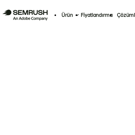
Ürün
Fiyatlandırma
Çözüml