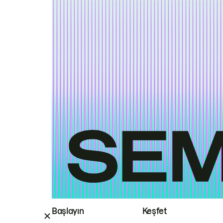
Başlayın
Keşfet