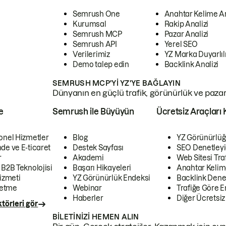
Semrush One
Anahtar Kelime A
Kurumsal
Rakip Analizi
Semrush MCP
Pazar Analizi
Semrush API
Yerel SEO
Verilerimiz
YZ Marka Duyarlılı
Demo talep edin
Backlink Analizi
SEMRUSH MCP'YI YZ'YE BAĞLAYIN
Dünyanın en güçlü trafik, görünürlük ve pazar v
e
Semrush ile Büyüyün
Ücretsiz Araçları 
onel Hizmetler
Blog
YZ Görünürlüğ
de ve E-ticaret
Destek Sayfası
SEO Denetleyi
r
Akademi
Web Sitesi Traf
 B2B Teknolojisi
Başarı Hikayeleri
Anahtar Kelim
izmeti
YZ Görünürlük Endeksi
Backlink Denet
letme
Webinar
Trafiğe Göre En
Haberler
Diğer Ücretsiz
törleri gör
BILETINIZI HEMEN ALIN