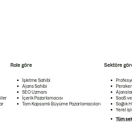
Role göre
Sektöre gör
İşletme Sahibi
Profesy
Ajans Sahibi
Peraken
SEO Uzmanı
Ajansla
iler
İçerik Pazarlamacısı
SaaS ve
ar
Tam Kapsamlı Büyüme Pazarlamacıları
Sağlık H
Yerel iş
Tüm sek