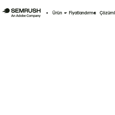
Ürün
Fiyatlandırma
Çözüml