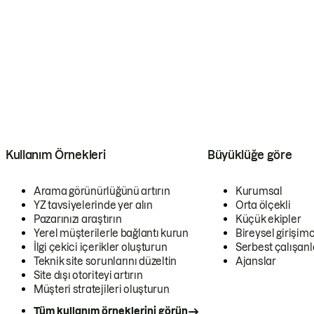
Kullanım Örnekleri
Büyüklüğe göre
Arama görünürlüğünü artırın
Kurumsal
YZ tavsiyelerinde yer alın
Orta ölçekli
Pazarınızı araştırın
Küçük ekipler
Yerel müşterilerle bağlantı kurun
Bireysel girişimc
İlgi çekici içerikler oluşturun
Serbest çalışanl
Teknik site sorunlarını düzeltin
Ajanslar
Site dışı otoriteyi artırın
Müşteri stratejileri oluşturun
Tüm kullanım örneklerini görün